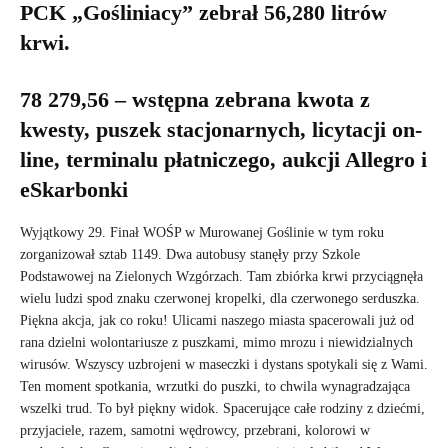
PCK „Gośliniacy” zebrał 56,280 litrów
krwi.
78 279,56 – wstępna zebrana kwota z
kwesty, puszek stacjonarnych, licytacji on-
line, terminalu płatniczego, aukcji Allegro i
eSkarbonki
Wyjątkowy 29. Finał WOŚP w Murowanej Goślinie w tym roku
zorganizował sztab 1149. Dwa autobusy stanęły przy Szkole
Podstawowej na Zielonych Wzgórzach. Tam zbiórka krwi przyciągnęła
wielu ludzi spod znaku czerwonej kropelki, dla czerwonego serduszka.
Piękna akcja, jak co roku! Ulicami naszego miasta spacerowali już od
rana dzielni wolontariusze z puszkami, mimo mrozu i niewidzialnych
wirusów. Wszyscy uzbrojeni w maseczki i dystans spotykali się z Wami.
Ten moment spotkania, wrzutki do puszki, to chwila wynagradzająca
wszelki trud. To był piękny widok. Spacerujące całe rodziny z dziećmi,
przyjaciele, razem, samotni wędrowcy, przebrani, kolorowi w