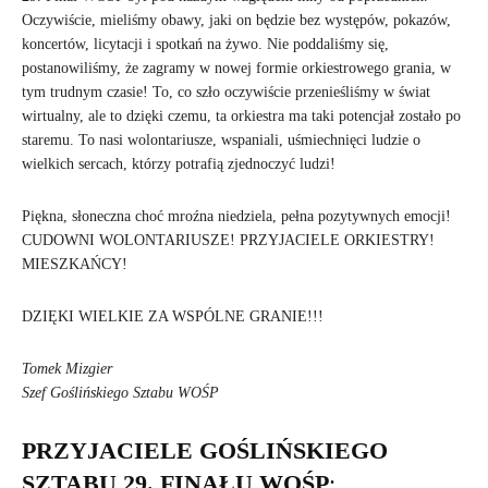
Oczywiście, mieliśmy obawy, jaki on będzie bez występów, pokazów,
koncertów, licytacji i spotkań na żywo. Nie poddaliśmy się,
postanowiliśmy, że zagramy w nowej formie orkiestrowego grania, w
tym trudnym czasie! To, co szło oczywiście przenieśliśmy w świat
wirtualny, ale to dzięki czemu, ta orkiestra ma taki potencjał zostało po
staremu. To nasi wolontariusze, wspaniali, uśmiechnięci ludzie o
wielkich sercach, którzy potrafią zjednoczyć ludzi!
Piękna, słoneczna choć mroźna niedziela, pełna pozytywnych emocji!
CUDOWNI WOLONTARIUSZE! PRZYJACIELE ORKIESTRY!
MIESZKAŃCY!
DZIĘKI WIELKIE ZA WSPÓLNE GRANIE!!!
Tomek Mizgier
Szef Goślińskiego Sztabu WOŚP
PRZYJACIELE GOŚLIŃSKIEGO
SZTABU 29. FINAŁU WOŚP
: