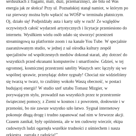
serduszkach z flagami, mali, duzi, przemarznięci, ale biła od Was
energia jak ze słońca! Przy ul. Poznańskiej stanął namiot, w którym po
raz pierwszy można było wpłacić na WOŚP w terminalu płatniczym.
Oj, działo się! Podjeżdżały auta i karty szły w ruch! Ze względów
oczywistych całość wydarzeń artystycznych i licytacje przeniesiono do
internetu. Wysiłkiem wielu osób udało się stworzyć przestrzeń
streamingową na platformie zoom i na kanale You Tube. W specjalnie
zaaranżowanym studio, w jednej z sal ośrodka kultury zespół
specjalistów od współczesnych mediów dokonał starań, aby dotrzeć do
wszystkich przed ekranami komputerów i smartfonów. Gdzieś, w tej
ogromnej, kosmicznej przestrzeni satelity Waszych serc łączyły się we
wspólnej sprawie, przesyłając dobre sygnały! Chociaż nie widzieliśmy
się twarzą w twarz, to czuliśmy wokoło Waszą obecność, w postaci
budującej energii! W studio szef sztabu Tomasz Mizgier, w
porywającym stylu, prowadził nas wszystkich przez te przestrzenie
świątecznej pomocy, z Ziemi w kosmos i z powrotem, dosłownie i w
przenośni, bo nie zawsze wszystko szło łatwo. Sygnał internetowy
pokonuje długą drogę i trudno zapanować nad nim w ferworze akcji.
Czasem zanikał, były opóźnienia, ale w ten cudowny wieczór, ekipa
cudownych ludzi ogarnęła wszelkie trudności z uśmiechem i nasza
orkiestra „zagrała z radością!”