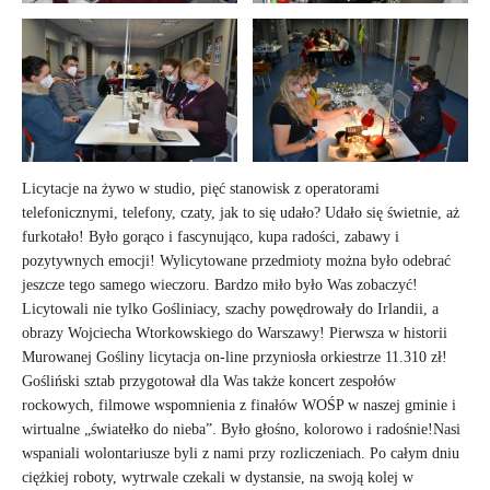
Licytacje na żywo w studio, pięć stanowisk z operatorami
telefonicznymi, telefony, czaty, jak to się udało? Udało się świetnie, aż
furkotało! Było gorąco i fascynująco, kupa radości, zabawy i
pozytywnych emocji! Wylicytowane przedmioty można było odebrać
jeszcze tego samego wieczoru. Bardzo miło było Was zobaczyć!
Licytowali nie tylko Gośliniacy, szachy powędrowały do Irlandii, a
obrazy Wojciecha Wtorkowskiego do Warszawy! Pierwsza w historii
Murowanej Gośliny licytacja on-line przyniosła orkiestrze 11.310 zł!
Gośliński sztab przygotował dla Was także koncert zespołów
rockowych, filmowe wspomnienia z finałów WOŚP w naszej gminie i
wirtualne „światełko do nieba”. Było głośno, kolorowo i radośnie!Nasi
wspaniali wolontariusze byli z nami przy rozliczeniach. Po całym dniu
ciężkiej roboty, wytrwale czekali w dystansie, na swoją kolej w