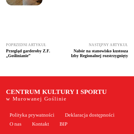
POPRZEDNI ARTYKUŁ
NASTĘPNY ARTYKUŁ
Przegląd garderoby Z.F.
Nabór na stanowisko kustosza
„Goślinianie”
Izby Regionalnej rozstrzygnięty
CENTRUM KULTURY I SPORTU
w Murowanej Goślinie
Polityka prywatności
Deklaracja dostępności
O nas
Kontakt
BIP