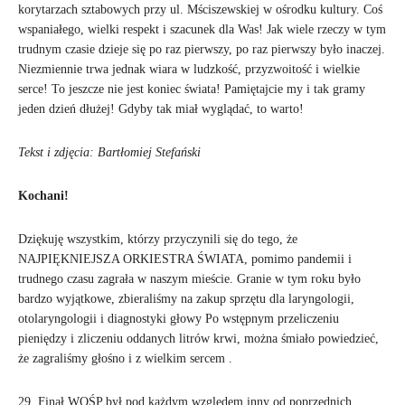
korytarzach sztabowych przy ul. Mściszewskiej w ośrodku kultury. Coś
wspaniałego, wielki respekt i szacunek dla Was! Jak wiele rzeczy w tym
trudnym czasie dzieje się po raz pierwszy, po raz pierwszy było inaczej.
Niezmiennie trwa jednak wiara w ludzkość, przyzwoitość i wielkie
serce! To jeszcze nie jest koniec świata! Pamiętajcie my i tak gramy
jeden dzień dłużej! Gdyby tak miał wyglądać, to warto!
Tekst i zdjęcia: Bartłomiej Stefański
Kochani!
Dziękuję wszystkim, którzy przyczynili się do tego, że
NAJPIĘKNIEJSZA ORKIESTRA ŚWIATA, pomimo pandemii i
trudnego czasu zagrała w naszym mieście. Granie w tym roku było
bardzo wyjątkowe, zbieraliśmy na zakup sprzętu dla laryngologii,
otolaryngologii i diagnostyki głowy Po wstępnym przeliczeniu
pieniędzy i zliczeniu oddanych litrów krwi, można śmiało powiedzieć,
że zagraliśmy głośno i z wielkim sercem .
29. Finał WOŚP był pod każdym względem inny od poprzednich.