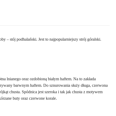
 – stój podhalański. Jest to najpopularniejszy strój góralski.
na lnianego oraz ozdobioną białym haftem. Na to zakłada
wyszywany barwnym haftem. Do sznurowania służy długa, czerwona
ójkąt chusta. Spódnica jest szeroka i tak jak chusta z motywem
kórzane buty oraz czerwone korale.