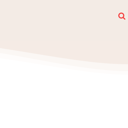
społy i sekcje
O nas
Kontakt