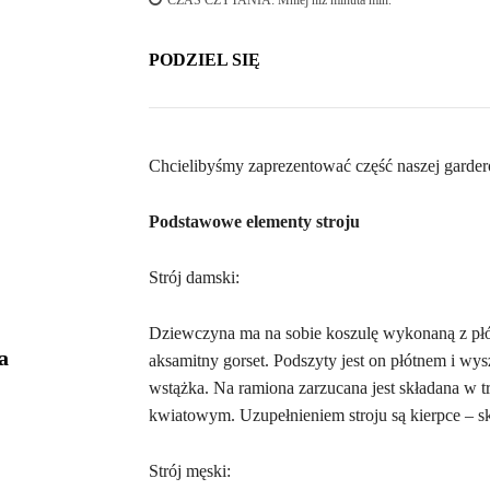
CZAS CZYTANIA:
Mniej niź minuta
min.
PODZIEL SIĘ
Chcielibyśmy zaprezentować część naszej garderoby
Podstawowe elementy stroju
Strój damski:
Dziewczyna ma na sobie koszulę wykonaną z płót
a
aksamitny gorset. Podszyty jest on płótnem i 
wstążka. Na ramiona zarzucana jest składana w tr
kwiatowym. Uzupełnieniem stroju są kierpce – s
Strój męski: