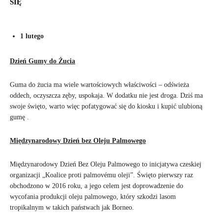
SIĘ
1 lutego
Dzień Gumy do Żucia
Guma do żucia ma wiele wartościowych właściwości – odświeża
oddech, oczyszcza zęby, uspokaja. W dodatku nie jest droga. Dziś ma
swoje święto, warto więc pofatygować się do kiosku i kupić ulubioną
gumę .
Międzynarodowy Dzień bez Oleju Palmowego
Międzynarodowy Dzień Bez Oleju Palmowego to inicjatywa czeskiej
organizacji „Koalice proti palmovému oleji”. Święto pierwszy raz
obchodzono w 2016 roku, a jego celem jest doprowadzenie do
wycofania produkcji oleju palmowego, który szkodzi lasom
tropikalnym w takich państwach jak Borneo.