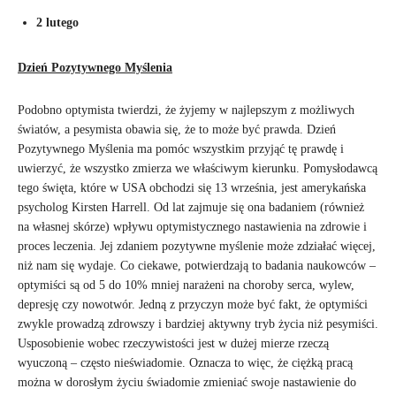
2 lutego
Dzień Pozytywnego Myślenia
Podobno optymista twierdzi, że żyjemy w najlepszym z możliwych
światów, a pesymista obawia się, że to może być prawda. Dzień
Pozytywnego Myślenia ma pomóc wszystkim przyjąć tę prawdę i
uwierzyć, że wszystko zmierza we właściwym kierunku. Pomysłodawcą
tego święta, które w USA obchodzi się 13 września, jest amerykańska
psycholog Kirsten Harrell. Od lat zajmuje się ona badaniem (również
na własnej skórze) wpływu optymistycznego nastawienia na zdrowie i
proces leczenia. Jej zdaniem pozytywne myślenie może zdziałać więcej,
niż nam się wydaje. Co ciekawe, potwierdzają to badania naukowców –
optymiści są od 5 do 10% mniej narażeni na choroby serca, wylew,
depresję czy nowotwór. Jedną z przyczyn może być fakt, że optymiści
zwykle prowadzą zdrowszy i bardziej aktywny tryb życia niż pesymiści.
Usposobienie wobec rzeczywistości jest w dużej mierze rzeczą
wyuczoną – często nieświadomie. Oznacza to więc, że ciężką pracą
można w dorosłym życiu świadomie zmieniać swoje nastawienie do