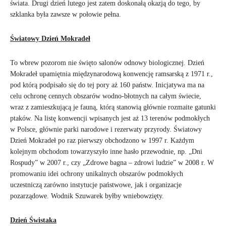
świata. Drugi dzień lutego jest zatem doskonałą okazją do tego, by
szklanka była zawsze w połowie pełna.
Światowy Dzień Mokradeł
To wbrew pozorom nie święto salonów odnowy biologicznej. Dzień
Mokradeł upamiętnia międzynarodową konwencję ramsarską z 1971 r.,
pod którą podpisało się do tej pory aż 160 państw. Inicjatywa ma na
celu ochronę cennych obszarów wodno-błotnych na całym świecie,
wraz z zamieszkującą je fauną, którą stanowią głównie rozmaite gatunki
ptaków. Na listę konwencji wpisanych jest aż 13 terenów podmokłych
w Polsce, głównie parki narodowe i rezerwaty przyrody. Światowy
Dzień Mokradeł po raz pierwszy obchodzono w 1997 r. Każdym
kolejnym obchodom towarzyszyło inne hasło przewodnie, np. „Dni
Rospudy” w 2007 r., czy „Zdrowe bagna – zdrowi ludzie” w 2008 r. W
promowaniu idei ochrony unikalnych obszarów podmokłych
uczestniczą zarówno instytucje państwowe, jak i organizacje
pozarządowe. Wodnik Szuwarek byłby wniebowzięty.
Dzień Świstaka