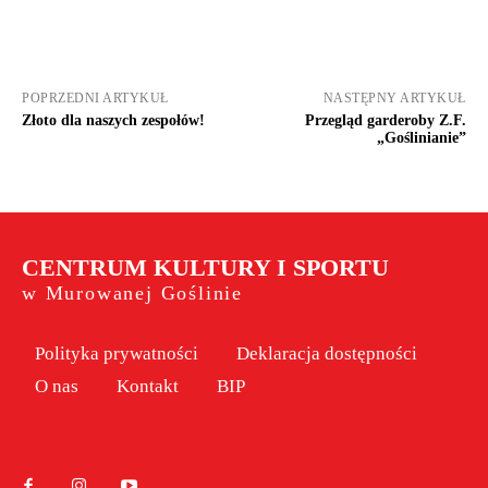
POPRZEDNI ARTYKUŁ
NASTĘPNY ARTYKUŁ
Złoto dla naszych zespołów!
Przegląd garderoby Z.F.
„Goślinianie”
CENTRUM KULTURY I SPORTU
w Murowanej Goślinie
Polityka prywatności
Deklaracja dostępności
O nas
Kontakt
BIP