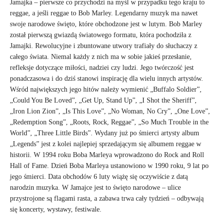
Jamajka – pierwsze co przychodzi na myśl w przypadku tego kraju to
reggae, a jeśli reggae to Bob Marley. Legendarny muzyk ma nawet
swoje narodowe święto, które obchodzone jest w lutym. Bob Marley
został pierwszą gwiazdą światowego formatu, która pochodziła z
Jamajki. Rewolucyjne i zbuntowane utwory trafiały do słuchaczy z
całego świata. Niemal każdy z nich ma w sobie jakieś przesłanie,
refleksje dotyczące miłości, nadziei czy ludzi. Jego twórczość jest
ponadczasowa i do dziś stanowi inspirację dla wielu innych artystów.
Wśród największych jego hitów należy wymienić „Buffalo Soldier”,
„Could You Be Loved”, „Get Up, Stand Up”, „I Shot the Sheriff”,
„Iron Lion Zion”, „Is This Love”, „No Woman, No Cry”, „One Love”,
„Redemption Song”, „Roots, Rock, Reggae”, „So Much Trouble in the
World”, „Three Little Birds”. Wydany już po śmierci artysty album
„Legends” jest z kolei najlepiej sprzedającym się albumem reggae w
historii. W 1994 roku Boba Marleya wprowadzono do Rock and Roll
Hall of Fame. Dzień Boba Marleya ustanowiono w 1990 roku, 9 lat po
jego śmierci. Data obchodów 6 luty wiążę się oczywiście z datą
narodzin muzyka. W Jamajce jest to święto narodowe – ulice
przystrojone są flagami rasta, a zabawa trwa cały tydzień – odbywają
się koncerty, wystawy, festiwale.