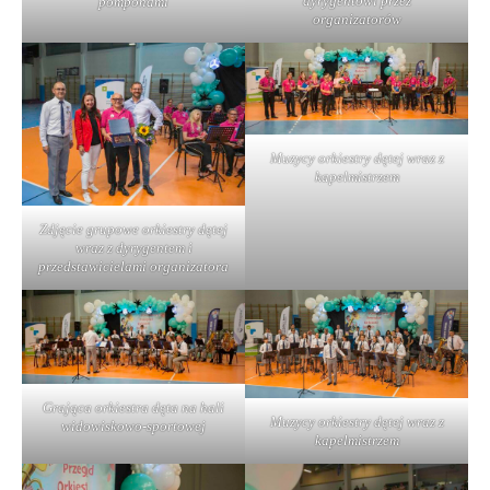
dyrygentowi przez
pomponami
organizatorów
Muzycy orkiestry dętej wraz z
kapelmistrzem
Zdjęcie grupowe orkiestry dętej
wraz z dyrygentem i
przedstawicielami organizatora
Grająca orkiestra dęta na hali
Muzycy orkiestry dętej wraz z
widowiskowo-sportowej
kapelmistrzem