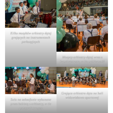
Kilku muzyków orkiestry dętej
grających na instrumentach
perkusyjnych
Muzycy orkiestry dętej wraz z
kapelmistrzem, w tle publiczność
Grająca orkiestra dęta na hali
widowiskowo-sportowej
Solo na saksofonie wykonane
przez kobietę z orkiestry, w tle
pozostali muzycy