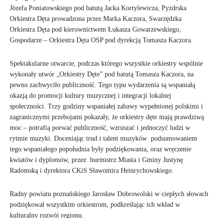
Józefa Poniatowskiego pod batutą Jacka Kortylewicza, Pyzdrska
Orkiestra Dęta prowadzona przez Marka Kaczora, Swarzędzka
Orkiestra Dęta pod kierownictwem Łukasza Gowarzewskiego,
Gospodarze – Orkiestra Dęta OSP pod dyrekcją Tomasza Kaczora.
Spektakularne otwarcie, podczas którego wszystkie orkiestry wspólnie
wykonały utwór „Orkiestry Dęte” pod batutą Tomasza Kaczora, na
pewno zachwyciło publiczność. Tego typu wydarzenia są wspaniałą
okazją do promocji kultury muzycznej i integracji lokalnej
społeczności. Trzy godziny wspaniałej zabawy wypełnionej polskimi i
zagranicznymi przebojami pokazały, że orkiestry dęte mają prawdziwą
moc – potrafią porwać publiczność, wzruszać i jednoczyć ludzi w
rytmie muzyki. Doceniając trud i talent muzyków podsumowaniem
tego wspaniałego popołudnia były podziękowania, oraz wręczenie
kwiatów i dyplomów, przez burmistrz Miasta i Gminy Justynę
Radomską i dyrektora CKiS Sławomira Heinrychowskiego.
Radny powiatu poznańskiego Jarosław Dobrowolski w ciepłych słowach
podziękował wszystkim orkiestrom, podkreślając ich wkład w
kulturalny rozwój regionu.