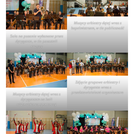
Muzycy orkiestry dętej wraz z
kapelmistrzem, w tle publiczność
Solo na puzonie wykonane przez
dyrygenta, w tle pozostali
muzycy
Zdjęcie grupowe orkiestry i
dyrygenta wraz z
przedstawicielami organizatora
Muzycy orkiestry dętej wraz z
dyrygentem na hali
widowiskowo-sportowej