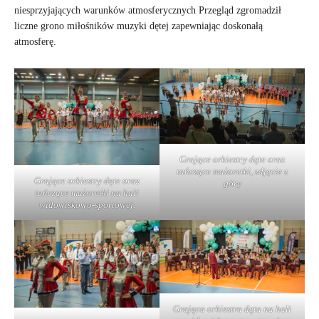
niesprzyjających warunków atmosferycznych Przegląd zgromadził
liczne grono miłośników muzyki dętej zapewniając doskonałą
atmosferę.
Grające orkiestry dęte oraz
tańczące mażoretki, zdjęcie z
Grające orkiestry dęte oraz
góry
tańczące mażoretki na hali
widowiskowo-sportowej.
Grająca orkiestra dęta na hali