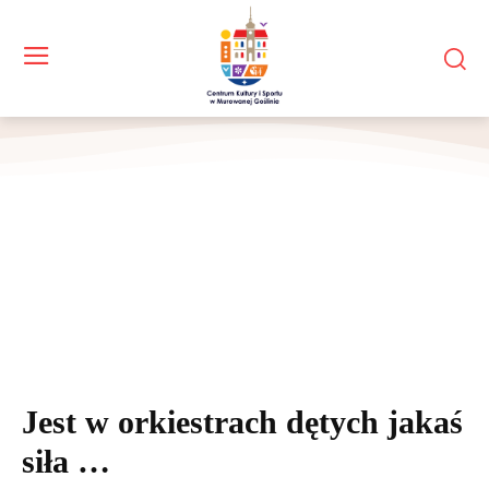
Muzycy orkiestry dętej wraz z kapelmistrzem
Jest w orkiestrach dętych jakaś
siła …