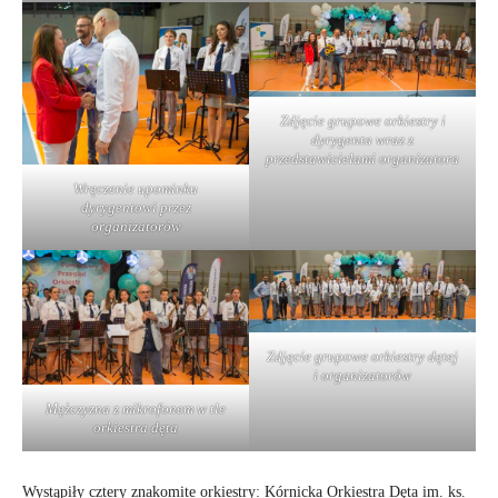
Zdjęcie grupowe orkiestry i
dyrygenta wraz z
przedstawicielami organizatora
Wręczenie upominku
dyrygentowi przez
organizatorów
Zdjęcie grupowe orkiestry dętej
i organizatorów
Mężczyzna z mikrofonem w tle
orkiestra dęta
Wystąpiły cztery znakomite orkiestry: Kórnicka Orkiestra Dęta im. ks.