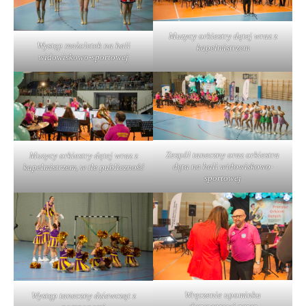
Muzycy orkiestry dętej wraz z
Występ mażoletek na hali
kapelmistrzem
widowiskowo-sportowej
Zespół taneczny oraz orkiestra
Muzycy orkiestry dętej wraz z
dęta na hali widowiskowo-
kapelmistrzem, w tle publiczność
sportowej
Wręczenie upominku
Występ taneczny dziewcząt z