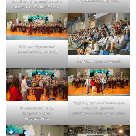
widowiskowo-sportowej
Dyrektor wśród muzyków oraz
mażoretek wita publiczność
Orkiestra dęta na hali
widowiskowo-sportowej
Publiczność na trybunach
Zdjęcie grupowe orkiestry dętej
Wręczenie upominku
wraz z dyrygentem i
dyrygentowi przez
przedstawicielami organizatora
organizatorów