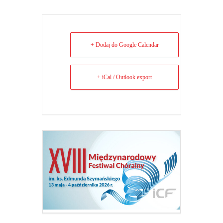
+ Dodaj do Google Calendar
+ iCal / Outlook export