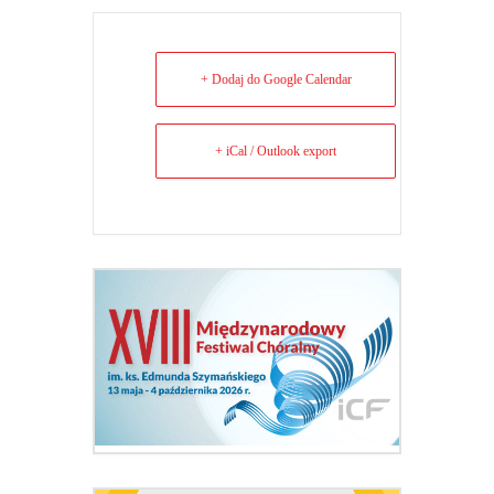
+ Dodaj do Google Calendar
+ iCal / Outlook export