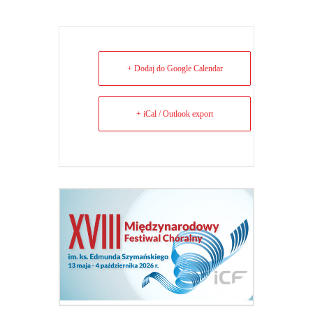
+ Dodaj do Google Calendar
+ iCal / Outlook export