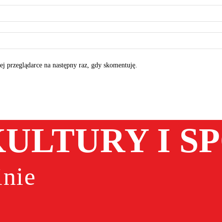
tej przeglądarce na następny raz, gdy skomentuję.
ULTURY I S
nie