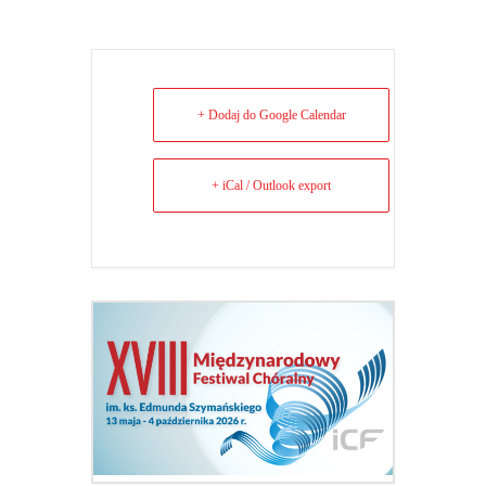
+ Dodaj do Google Calendar
+ iCal / Outlook export