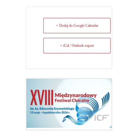
+ Dodaj do Google Calendar
+ iCal / Outlook export