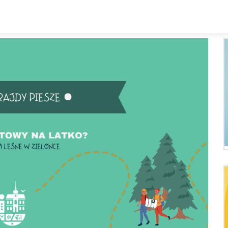
Kalendarz
Rozkład zajęc
Zespoły i sekcje