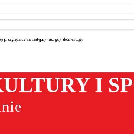
tej przeglądarce na następny raz, gdy skomentuję.
ULTURY I S
nie