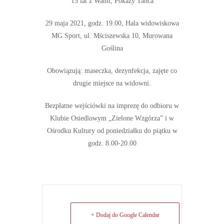
15 lat z Wami, Pokazy Tańca
29 maja 2021, godz. 19.00, Hala widowiskowa
MG Sport, ul. Mściszewska 10, Murowana
Goślina
Obowiązują: maseczka, dezynfekcja, zajęte co
drugie miejsce na widowni.
Bezpłatne wejściówki na imprezę do odbioru w
Klubie Osiedlowym „Zielone Wzgórza” i w
Ośrodku Kultury od poniedziałku do piątku w
godz. 8.00-20.00
+ Dodaj do Google Calendar