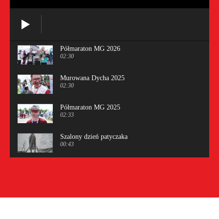
Półmaraton MG 2026
02:30
Murowana Dycha 2025
02:30
Półmaraton MG 2025
02:33
Szalony dzień patyczaka
00:43
Spacer
00:32
Pociągowe wariacje
00:48