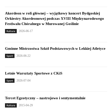
Akordeon w roli głównej – wyjątkowy koncert Bydgoskiej
Orkiestry Akordeonowej podczas XVIII Międzynarodowego
Festiwalu Chóralnego w Murowanej Goślinie
Kultura
2026-06-17
Gminne Mistrzostwa Szkół Podstawowych w Lekkiej Atletyce
Sport
2026-06-22
Letnie Warsztaty Sportowe z CKiS
Sport
2026-07-04
Tercet Egzotyczny – nastrojowo i sentymentalnie
Kultura
2015-04-29