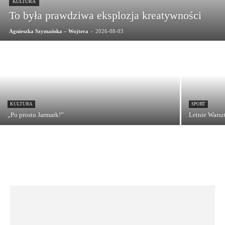
KULTURA
To była prawdziwa eksplozja kreatywności
Agnieszka Szymańska – Wojtera
-
2026-08-03
KULTURA
SPORT
„Po prostu Jarmark!”
Letnie Warsz