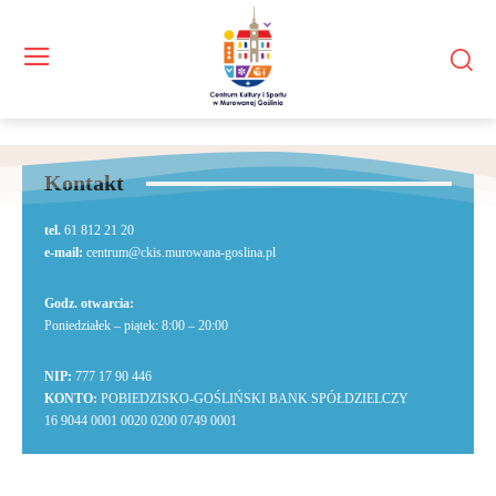
Kontakt
tel.
61 812 21 20
e-mail:
centrum@ckis.murowana-goslina.pl
Godz. otwarcia:
Poniedziałek – piątek: 8:00 – 20:00
NIP:
777 17 90 446
KONTO:
POBIEDZISKO-GOŚLIŃSKI BANK SPÓŁDZIELCZY
16 9044 0001 0020 0200 0749 0001