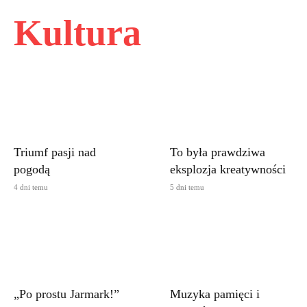
Mniam mniam
Kultura
01:07
Magiczne drzewo
01:26
Rok 9999
00:36
Kolorowa piłka
00:37
Triumf pasji nad
To była prawdziwa
pogodą
eksplozja kreatywności
4 dni temu
5 dni temu
„Po prostu Jarmark!”
Muzyka pamięci i