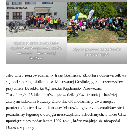
zdjęcia grupwe uczestników
rajdu rowerowego pod siedzibą
zdjęcie grupowe na na boisku
biblioteki w Murowanej
na mecie rajdu
Goślinie
Jako CKiS poprowadziliśmy trasę Goślińską. Zbiórka i odprawa odbyła
się pod siedzibą biblioteki w Murowanej Goślinie, gdzie rowerzystów
przywitała Dyrektorka Agnieszka Kajdaniak- Przewoźna.
Trasa liczyła 25 kilometrów i prowadziła głównie mniej i bardziej
znanymi szlakami Puszczy Zielonki. Odwiedziliśmy dwa miejsca
pamięci: okolice dawnej karczmy Maruszka, gdzie zatrzymaliśmy się i
poznaliśmy legendę o dwojgu nieszczęśliwie zakochanych, a także Głaz
upamiętniający pożar lasu z 1992 roku, który znajduje się nieopodal
Dziewiczej Góry.