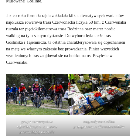
Murowanej Goślinie.
Jak co roku formuła rajdu zakładała kilka alternatywnych wariantów:
najdłuższa rowerowa trasa Czerwonacka liczyła 50 km, z Czerwonaka
ruszała też pięciokilometrowa trasa Rodzinna oraz marsz nordic
walking na tym samym dystansie. Do wyboru była także trasa
Goślińska i Tajemnicza, ta ostatnia charakteryzowała się dojechaniem
na metę we własnym zakresie bez prowadzania. Finisz wszystkich
wymienionych tras znajdował się na boisku na os. Przylesie w
Czerwonaku.
grupa rowerzystow
nagrody na stoliku
wjezdzajacych na metę z
przygotowane dla uczestników
prowadzącą na czele