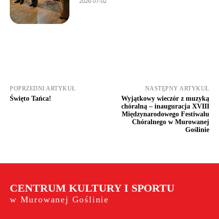
2026-07-02
POPRZEDNI ARTYKUŁ
NASTĘPNY ARTYKUŁ
Święto Tańca!
Wyjątkowy wieczór z muzyką
chóralną – inauguracja XVIII
Międzynarodowego Festiwalu
Chóralnego w Murowanej
Goślinie
CENTRUM KULTURY I SPORTU
w Murowanej Goślinie