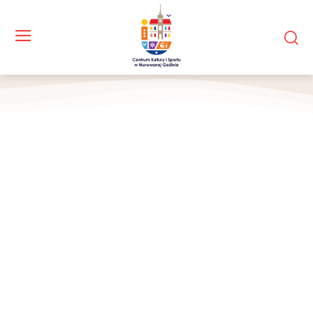
grupa rowerzystow wjezdzajacych na metę z prowadzącą na czele