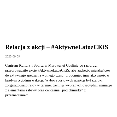
Relacja z akcji – #AktywneLatozCKiS
2025-09-09
Centrum Kultury i Sportu w Murowanej Goślinie po raz drugi
przeprowadziło akcje #AktywneLatozCKiS, aby zachęcić mieszkańców
do aktywnego spędzania wolnego czasu, proponując inną aktywność w
każdym tygodniu wakacji. Wybór sportowych atrakcji był szeroki,
zorganizowano rajdy w terenie, treningi wybranych dyscyplin, animacje
z elementami zabawy oraz ćwiczenia „pod chmurką” z
przeznaczeniem...