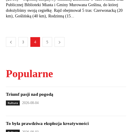
Publicznej Biblioteki Miasta i Gminy Murowana Goślina, do której
dołożyliśmy swoją cegiełkę. Rajd obejmował 5 tras: Czerwonacką (20
km), Goślińską (40 km), Rodzinną (15...
3
4
5
Popularne
Triumf pasji nad pogodą
Kultura
2026-08-04
To była prawdziwa eksplozja kreatywności