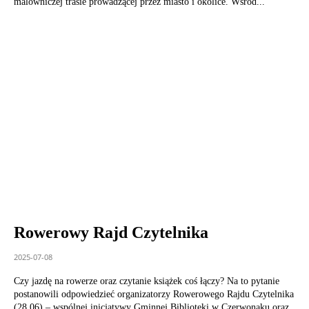
malowniczej trasie prowadzącej przez miasto i okolice. Wśród...
Rowerowy Rajd Czytelnika
2025-07-08
Czy jazdę na rowerze oraz czytanie książek coś łączy? Na to pytanie
postanowili odpowiedzieć organizatorzy Rowerowego Rajdu Czytelnika
(28.06) – wspólnej inicjatywy Gminnej Biblioteki w Czerwonaku oraz