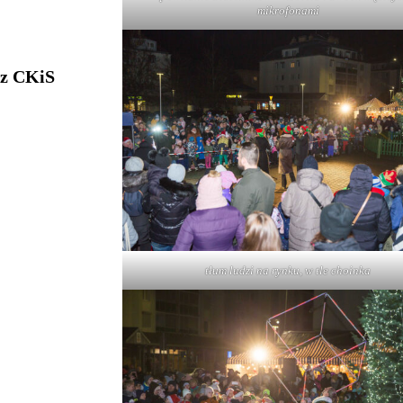
mikrofonami
 z CKiS
tłum ludzi na rynku, w tle choinka