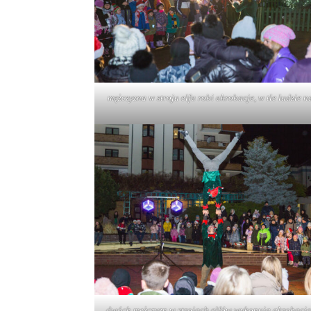
mężczyzna w stroju elfa robi akrobacje, w tle ludzie n
dwóch mężczyzn w strojach elfów wykonują akrobacje