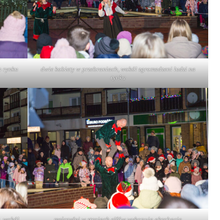
a rynku
dwie kobiety w przebraniach, wokół zgromadzeni ludzi na
rynku
, wokół
mężczyźni w strojach elfów wykonują akrobacje