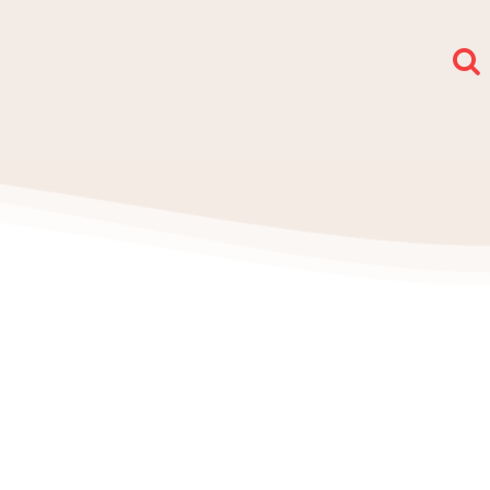
społy i sekcje
O nas
Kontakt