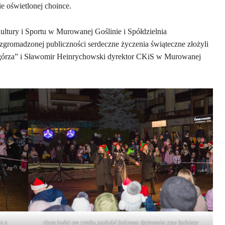
 oświetlonej choince.
ltury i Sportu w Murowanej Goślinie i Spółdzielnia
gromadzonej publiczności serdeczne życzenia świąteczne złożyli
órza” i Sławomir Heinrychowski dyrektor CKiS w Murowanej
n z
tłum ludzi na rynku pośród którego śpiewają trzy kobiety