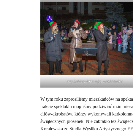
trzy kobiety śpiewają, wokół ludzie
W tym roku zaprosiliśmy mieszkańców na spektak
trakcie spektaklu mogliśmy podziwiać m.in. nies
elfów-akrobatów, którzy wykonywali karkołomne 
świątecznych piosenek. Nie zabrakło też świątec
Koralewska ze Studia Wysiłku Artystycznego EF