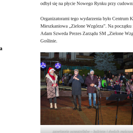
odbył się na płycie Nowego Rynku przy cudownie
Organizatorami tego wydarzenia było Centrum Ku
Mieszkaniowa „Zielone Wzgórza”. Na początku z
Adam Szweda Prezes Zarządu SM „Zielone Wzg
Goślinie.
a
powitanie uczestników – kobieta i dwóch mężczyz