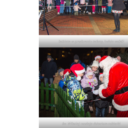
kobieta w przebraniu tańczy, ludzie wokół
św. Mikołaj rozdaje dzieciom cukierki