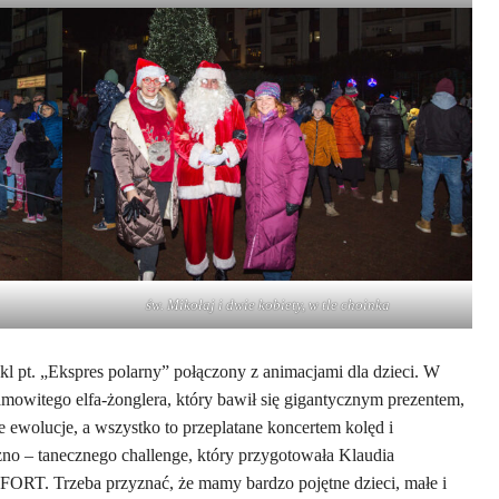
św. Mikołaj i dwie kobiety, w tle choinka
l pt. „Ekspres polarny” połączony z animacjami dla dzieci. W
amowitego elfa-żonglera, który bawił się gigantycznym prezentem,
ewolucje, a wszystko to przeplatane koncertem kolęd i
zno – tanecznego challenge, który przygotowała Klaudia
FORT. Trzeba przyznać, że mamy bardzo pojętne dzieci, małe i