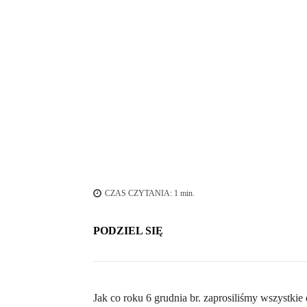
św. Mikołaj rozdaje dzieciom cukierki
CZAS CZYTANIA:
1
min.
PODZIEL SIĘ
Jak co roku 6 grudnia br. zaprosiliśmy wszystkie