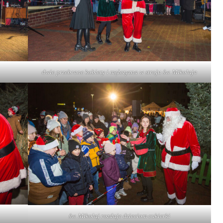
dwie przebrane kobiety i mężczyzna w stroju św. Mikołaja
św. Mikołaj rozdaje dzieciom cukierki