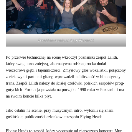
Zespół na scenie, w tle publiczność
Po przerwie technicznej na scenę wkroczył poznański zespół Lilith,
który swoją mroczniejszą, alternatywną odsłoną rocka dodał
wieczorowi głębi i tajemniczości. Zmysłowy głos wokalistki, połączony
z ciekawymi partiami gitary, wprowadził publiczność w hipnotyczny
trans. Zespół Lilith należy do ścisłej czołówki polskich zespołów prog-
gotyckich. Formacja powstała na początku 1998 roku w Poznaniu i ma
na swoim koncie kilka płyt.
Jako ostatni na scenie, przy muzycznym intro, wyłonili się znani
goślińskiej publiczności członkowie zespołu Flying Heads.
Flying Heads to zespół, który występuje od pierwszego koncertu Mur