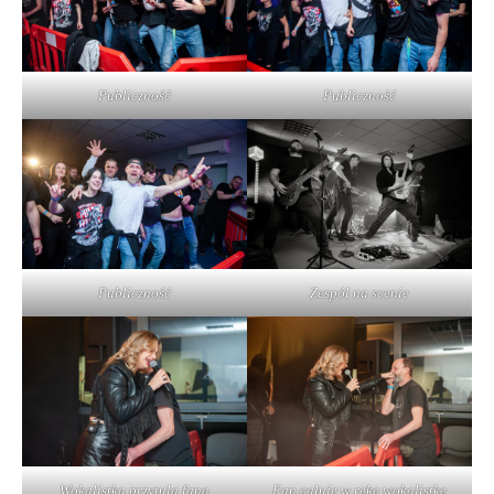
Publiczność
Publiczność
Publiczność
Zespół na scenie
Wokalistka przytula fana
Fan całuje w rękę wokalistkę