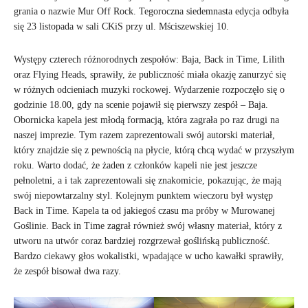
grania o nazwie Mur Off Rock. Tegoroczna siedemnasta edycja odbyła
się 23 listopada w sali CKiS przy ul. Mściszewskiej 10.
Występy czterech różnorodnych zespołów: Baja, Back in Time, Lilith
oraz Flying Heads, sprawiły, że publiczność miała okazję zanurzyć się
w różnych odcieniach muzyki rockowej. Wydarzenie rozpoczęło się o
godzinie 18.00, gdy na scenie pojawił się pierwszy zespół – Baja.
Obornicka kapela jest młodą formacją, która zagrała po raz drugi na
naszej imprezie. Tym razem zaprezentowali swój autorski materiał,
który znajdzie się z pewnością na płycie, którą chcą wydać w przyszłym
roku. Warto dodać, że żaden z członków kapeli nie jest jeszcze
pełnoletni, a i tak zaprezentowali się znakomicie, pokazując, że mają
swój niepowtarzalny styl. Kolejnym punktem wieczoru był występ
Back in Time. Kapela ta od jakiegoś czasu ma próby w Murowanej
Goślinie. Back in Time zagrał również swój własny materiał, który z
utworu na utwór coraz bardziej rozgrzewał goślińską publiczność.
Bardzo ciekawy głos wokalistki, wpadające w ucho kawałki sprawiły,
że zespół bisował dwa razy.