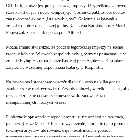
Off Rock, a także jest pomysłodawcą imprezy. Usłyszeliśmy zarówno
stare kawałki, jak i nowe kompozycje. Goślińska publiczność dobrze
zna twórczość ekipy z „latających głów”. Gościnnie zaśpiewali z
zespołem: mieszkanka naszej gminy Katarzyna Karpińska oraz Marcin
Popiwczuk z poznańskiego zespołu Afterself.
Można śmiało stwierdzić, że podczas tegorocznej imprezy na scenie
rządziły kobiety. W dwóch zespołach były głównymi postaciami, a w
zespole Flying Heads na gitarze basowej grała Agnieszka Kopaniarz i
zaśpiewała wcześniej wspomniana Katarzyna Karpińska.
Na pewno ten listopadowy wieczór dla wielu osób na kilka godzin
zamienił się w rockowe święto. Zespoły dołożyły wszelkich starań, aby
mocne brzmienie dostarczyło powodów do zadowolenia i
niezapomnianych mocnych wrażeń.
Publiczność opuszczała miejsce koncertu z uśmiechami na twarzach,
podkreślając, że Mur Off Rock to wydarzenie, które nie tylko promuje
lokalnych artystów, ale również daje mieszkańcom i gościom