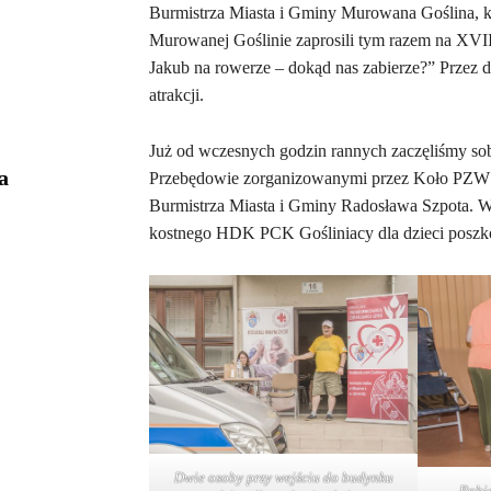
Burmistrza Miasta i Gminy Murowana Goślina, ks
Murowanej Goślinie zaprosili tym razem na XVI
Jakub na rowerze – dokąd nas zabierze?” Przez 
atrakcji.
Już od wczesnych godzin rannych zaczęliśmy 
a
Przebędowie zorganizowanymi przez Koło PZW 
Burmistrza Miasta i Gminy Radosława Szpota. W b
kostnego HDK PCK Gośliniacy dla dzieci pos
Dwie osoby przy wejściu do budynku
Pobi