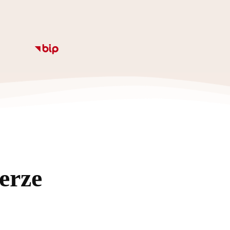
Informacje
Kalendarz
Rozkład zajęc
Ze
erze