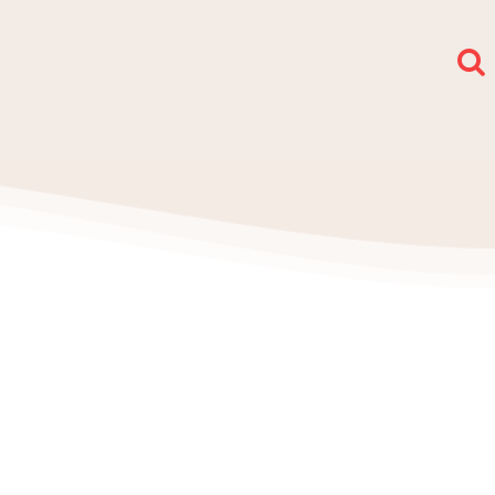
społy i sekcje
O nas
Kontakt