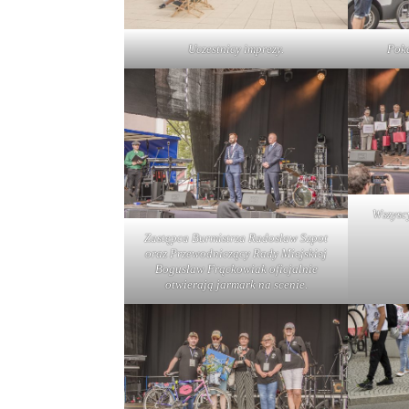
Uczestnicy imprezy.
Poka
Wszysc
Zastępca Burmistrza Radosław Szpot
oraz Przewodniczący Rady Miejskiej
Bogusław Frąckowiak oficjalnie
otwierają jarmark na scenie.