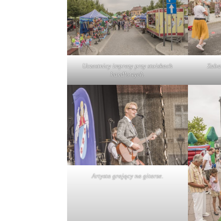
Uczestnicy imprezy przy stoiskach
Zaba
handlowych.
Artysta grający na gitarze.