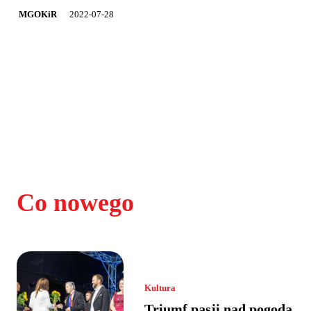
2022-07-28
MGOKiR
Co nowego
Kultura
Triumf pasji nad pogodą