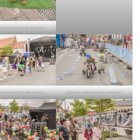
awa zabytkowych rowerów.
wy animacyjne dla dzieci.
Dzieci na zakręconych rowerach.