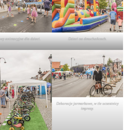
wy animacyjne dla dzieci.
Dzieci na dmuchańcach.
Dekoracje jarmarkowe, w tle uczestnicy
imprezy.