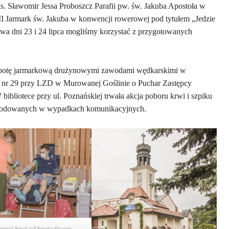
. Sławomir Jessa Proboszcz Parafii pw. św. Jakuba Apostoła w
II Jarmark św. Jakuba w konwencji rowerowej pod tytułem „Jedzie
dwa dni 23 i 24 lipca mogliśmy korzystać z przygotowanych
sobotę jarmarkową drużynowymi zawodami wędkarskimi w
nr 29 przy LZD w Murowanej Goślinie o Puchar Zastępcy
ibliotece przy ul. Poznańskiej trwała akcja poboru krwi i szpiku
zkodowanych w wypadkach komunikacyjnych.
erani krwi od krwiodawcy.