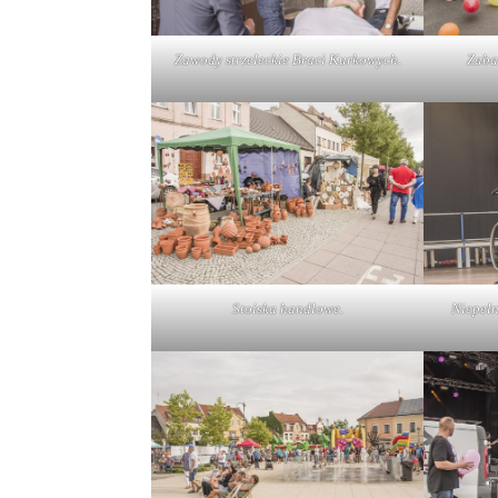
Zawody strzeleckie Braci Kurkowych.
Zaba
Stoiska handlowe.
Niepełn