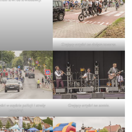
Grający artyści na dużym rowerze.
ści w asyście policji i straży
Grający artyści na scenie.
miejskiej.