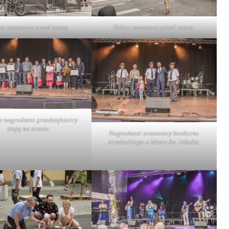
z rowerowy przed sceną.
Pokaz rowerowy przed sceną.
y nagrodzeni przedsiębiorcy
stoją na scenie.
Nagrodzeni uczestnicy konkursu
strzeleckiego o Miecz św. Jakuba.