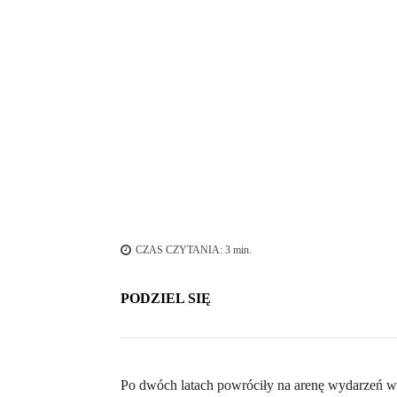
Zespół Enej na scenie.
CZAS CZYTANIA:
3
min.
PODZIEL SIĘ
Po dwóch latach powróciły na arenę wydarzeń w