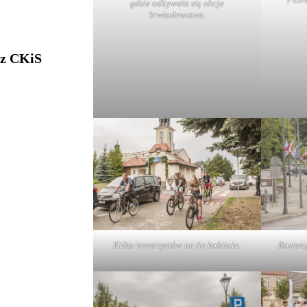
gdzie odbywała się akcja
krwiodawstwa.
 z CKiS
Kilku rowerzystów na tle kościoła.
Rowerzy