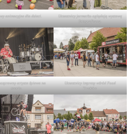
wy animacyjne dla dzieci.
Uczestnicy jarmarku oglądają wystawę
fotograficzną.
osprawny artysta śpiewa na
Uczestnicy imprezy wśród Food
scenie.
Trucków.