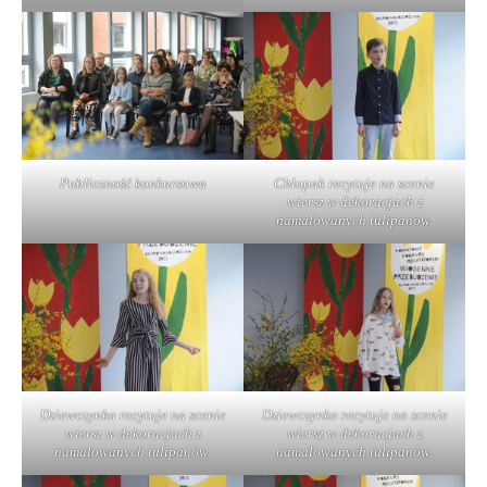
Publiczność konkursowa
Chłopak recytuje na scenie
wiersz w dekoracjach z
namalowanych tulipanów.
Dziewczynka recytuje na scenie
Dziewczynka recytuje na scenie
wiersz w dekoracjach z
wiersz w dekoracjach z
namalowanych tulipanów.
namalowanych tulipanów.