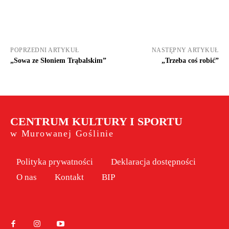
POPRZEDNI ARTYKUŁ
NASTĘPNY ARTYKUŁ
„Sowa ze Słoniem Trąbalskim”
„Trzeba coś robić”
CENTRUM KULTURY I SPORTU
w Murowanej Goślinie
Polityka prywatności
Deklaracja dostępności
O nas
Kontakt
BIP