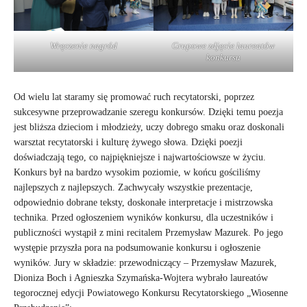
Grupowe zdjęcie laureatów
Wręczenie nagród
konkursu
Od wielu lat staramy się promować ruch recytatorski, poprzez
sukcesywne przeprowadzanie szeregu konkursów. Dzięki temu poezja
jest bliższa dzieciom i młodzieży, uczy dobrego smaku oraz doskonali
warsztat recytatorski i kulturę żywego słowa. Dzięki poezji
doświadczają tego, co najpiękniejsze i najwartościowsze w życiu.
Konkurs był na bardzo wysokim poziomie, w końcu gościliśmy
najlepszych z najlepszych. Zachwycały wszystkie prezentacje,
odpowiednio dobrane teksty, doskonałe interpretacje i mistrzowska
technika. Przed ogłoszeniem wyników konkursu, dla uczestników i
publiczności wystąpił z mini recitalem Przemysław Mazurek. Po jego
występie przyszła pora na podsumowanie konkursu i ogłoszenie
wyników. Jury w składzie: przewodniczący – Przemysław Mazurek,
Dioniza Boch i Agnieszka Szymańska-Wojtera wybrało laureatów
tegorocznej edycji Powiatowego Konkursu Recytatorskiego „Wiosenne