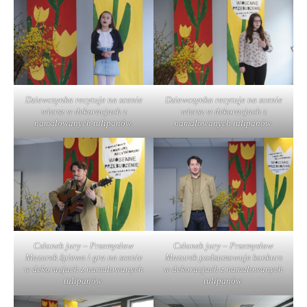
Dziewczynka recytuje na scenie
Dziewczynka recytuje na scenie
wiersz w dekoracjach z
wiersz w dekoracjach z
namalowanych tulipanów.
namalowanych tulipanów.
Członek jury – Przemysław
Członek jury – Przemysław
Mazurek śpiewa i gra na scenie
Mazurek podsumowuje konkurs
w dekoracjach z namalowanych
w dekoracjach z namalowanych
tulipanów.
tulipanów.