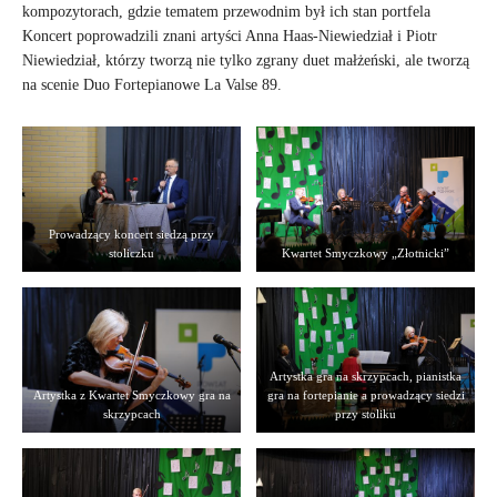
kompozytorach, gdzie tematem przewodnim był ich stan portfela
Koncert poprowadzili znani artyści Anna Haas-Niewiedział i Piotr
Niewiedział, którzy tworzą nie tylko zgrany duet małżeński, ale tworzą
na scenie Duo Fortepianowe La Valse 89.
Prowadzący koncert siedzą przy
stoliczku
Kwartet Smyczkowy „Złotnicki”
Artystka gra na skrzypcach, pianistka
Artystka z Kwartet Smyczkowy gra na
gra na fortepianie a prowadzący siedzi
skrzypcach
przy stoliku