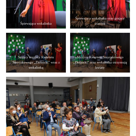
Śpiewająca wokalistka oraz grający
Śpiewająca wokalistka
pianista
Stojący muzycy Kwartetu
Muzycy Kwartetu Smyczkowego
Smyczkowego „Złotnicki” wraz z
„Złotnicki” oraz wokalistka otrzymują
wokalistką
kwiaty