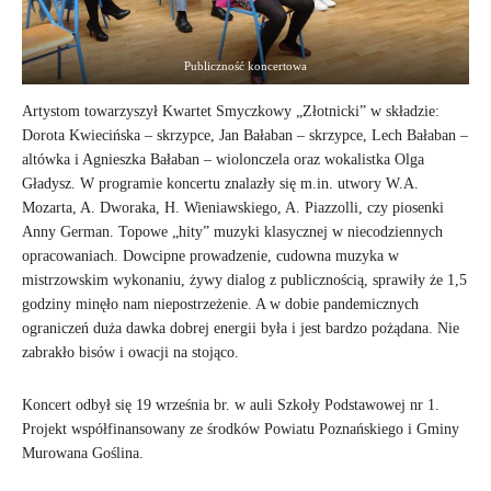
Publiczność koncertowa
Artystom towarzyszył Kwartet Smyczkowy „Złotnicki” w składzie:
Dorota Kwiecińska – skrzypce, Jan Bałaban – skrzypce, Lech Bałaban –
altówka i Agnieszka Bałaban – wiolonczela oraz wokalistka Olga
Gładysz. W programie koncertu znalazły się m.in. utwory W.A.
Mozarta, A. Dworaka, H. Wieniawskiego, A. Piazzolli, czy piosenki
Anny German. Topowe „hity” muzyki klasycznej w niecodziennych
opracowaniach. Dowcipne prowadzenie, cudowna muzyka w
mistrzowskim wykonaniu, żywy dialog z publicznością, sprawiły że 1,5
godziny minęło nam niepostrzeżenie. A w dobie pandemicznych
ograniczeń duża dawka dobrej energii była i jest bardzo pożądana. Nie
zabrakło bisów i owacji na stojąco.
Koncert odbył się 19 września br. w auli Szkoły Podstawowej nr 1.
Projekt współfinansowany ze środków Powiatu Poznańskiego i Gminy
Murowana Goślina.