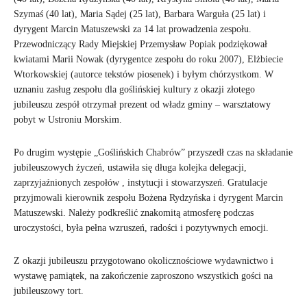
Szymaś (40 lat), Maria Sądej (25 lat), Barbara Warguła (25 lat) i
dyrygent Marcin Matuszewski za 14 lat prowadzenia zespołu.
Przewodniczący Rady Miejskiej Przemysław Popiak podziękował
kwiatami Marii Nowak (dyrygentce zespołu do roku 2007), Elżbiecie
Wtorkowskiej (autorce tekstów piosenek) i byłym chórzystkom. W
uznaniu zasług zespołu dla goślińskiej kultury z okazji złotego
jubileuszu zespół otrzymał prezent od władz gminy – warsztatowy
pobyt w Ustroniu Morskim.
Po drugim występie „Goślińskich Chabrów” przyszedł czas na składanie
jubileuszowych życzeń, ustawiła się długa kolejka delegacji,
zaprzyjaźnionych zespołów , instytucji i stowarzyszeń. Gratulacje
przyjmowali kierownik zespołu Bożena Rydzyńska i dyrygent Marcin
Matuszewski. Należy podkreślić znakomitą atmosferę podczas
uroczystości, była pełna wzruszeń, radości i pozytywnych emocji.
Z okazji jubileuszu przygotowano okolicznościowe wydawnictwo i
wystawę pamiątek, na zakończenie zaproszono wszystkich gości na
jubileuszowy tort.