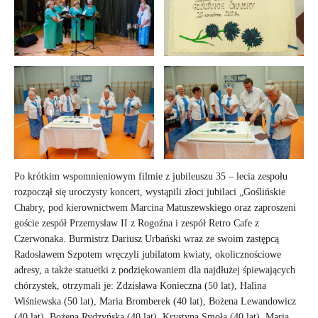
Po krótkim wspomnieniowym filmie z jubileuszu 35 – lecia zespołu
rozpoczął się uroczysty koncert, wystąpili złoci jubilaci „Goślińskie
Chabry, pod kierownictwem Marcina Matuszewskiego oraz zaproszeni
goście zespół Przemysław II z Rogoźna i zespół Retro Cafe z
Czerwonaka. Burmistrz Dariusz Urbański wraz ze swoim zastępcą
Radosławem Szpotem wręczyli jubilatom kwiaty, okolicznościowe
adresy, a także statuetki z podziękowaniem dla najdłużej śpiewających
chórzystek, otrzymali je: Zdzisława Konieczna (50 lat), Halina
Wiśniewska (50 lat), Maria Bromberek (40 lat), Bożena Lewandowicz
(40 lat), Bożena Rydzyńska (40 lat), Krystyna Smoła (40 lat), Maria