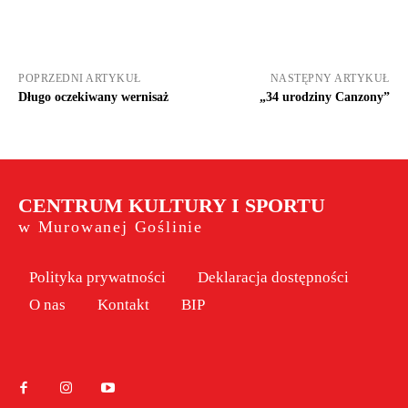
POPRZEDNI ARTYKUŁ
NASTĘPNY ARTYKUŁ
Długo oczekiwany wernisaż
„34 urodziny Canzony”
CENTRUM KULTURY I SPORTU
w Murowanej Goślinie
Polityka prywatności
Deklaracja dostępności
O nas
Kontakt
BIP