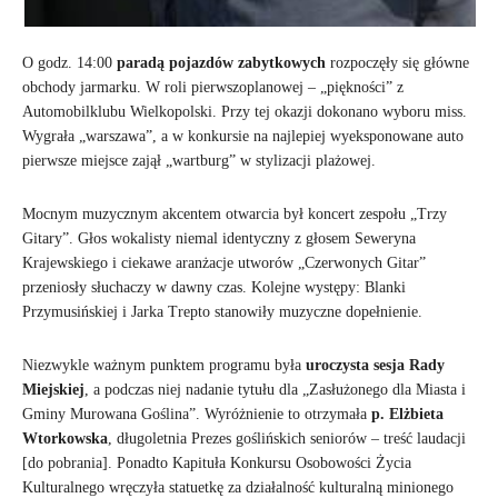
O godz. 14:00
paradą pojazdów zabytkowych
rozpoczęły się główne
obchody jarmarku. W roli pierwszoplanowej – „piękności” z
Automobilklubu Wielkopolski. Przy tej okazji dokonano wyboru miss.
Wygrała „warszawa”, a w konkursie na najlepiej wyeksponowane auto
pierwsze miejsce zajął „wartburg” w stylizacji plażowej.
Mocnym muzycznym akcentem otwarcia był koncert zespołu „Trzy
Gitary”. Głos wokalisty niemal identyczny z głosem Seweryna
Krajewskiego i ciekawe aranżacje utworów „Czerwonych Gitar”
przeniosły słuchaczy w dawny czas. Kolejne występy: Blanki
Przymusińskiej i Jarka Trepto stanowiły muzyczne dopełnienie.
Niezwykle ważnym punktem programu była
uroczysta sesja Rady
Miejskiej
, a podczas niej nadanie tytułu dla „Zasłużonego dla Miasta i
Gminy Murowana Goślina”. Wyróżnienie to otrzymała
p. Elżbieta
Wtorkowska
, długoletnia Prezes goślińskich seniorów – treść laudacji
[do pobrania]. Ponadto Kapituła Konkursu Osobowości Życia
Kulturalnego wręczyła statuetkę za działalność kulturalną minionego