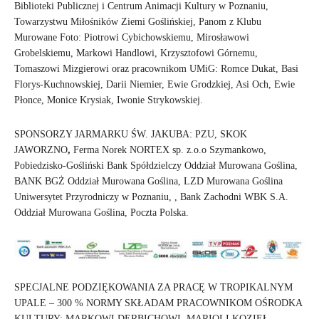
Biblioteki Publicznej i Centrum Animacji Kultury w Poznaniu,
Towarzystwu Miłośników Ziemi Goślińskiej, Panom z Klubu
Murowane Foto: Piotrowi Cybichowskiemu, Mirosławowi
Grobelskiemu, Markowi Handlowi, Krzysztofowi Górnemu,
Tomaszowi Mizgierowi oraz pracownikom UMiG: Romce Dukat, Basi
Florys-Kuchnowskiej, Darii Niemier, Ewie Grodzkiej, Asi Och, Ewie
Płonce, Monice Krysiak, Iwonie Strykowskiej.
SPONSORZY JARMARKU ŚW. JAKUBA: PZU, SKOK
JAWORZNO
,
Ferma Norek NORTEX sp. z.o.o Szymankowo,
Pobiedzisko-Gośliński Bank Spółdzielczy Oddział Murowana Goślina,
BANK BGŻ Oddział Murowana Goślina, LZD Murowana Goślina
Uniwersytet Przyrodniczy w Poznaniu, , Bank Zachodni WBK S.A.
Oddział Murowana Goślina, Poczta Polska.
SPECJALNE PODZIĘKOWANIA ZA PRACĘ W TROPIKALNYM
UPALE – 300 % NORMY SKŁADAM PRACOWNIKOM OŚRODKA
KULTURY: MARKOWI DERBICHOWI, MARIOLI KOZIEŁ,