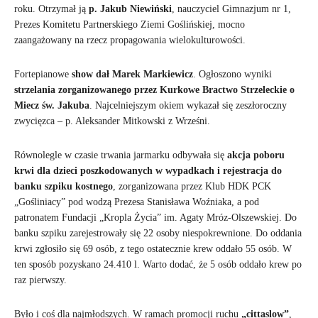
roku. Otrzymał ją
p. Jakub Niewiński
, nauczyciel Gimnazjum nr 1,
Prezes Komitetu Partnerskiego Ziemi Goślińskiej, mocno
zaangażowany na rzecz propagowania wielokulturowości.
Fortepianowe
show dał Marek Markiewicz
. Ogłoszono wyniki
strzelania zorganizowanego przez Kurkowe Bractwo Strzeleckie o
Miecz św. Jakuba
. Najcelniejszym okiem wykazał się zeszłoroczny
zwycięzca – p. Aleksander Mitkowski z Wrześni.
Równolegle w czasie trwania jarmarku odbywała się
akcja poboru
krwi dla dzieci poszkodowanych w wypadkach i rejestracja do
banku szpiku kostnego
, zorganizowana przez Klub HDK PCK
„Gośliniacy” pod wodzą Prezesa Stanisława Woźniaka, a pod
patronatem Fundacji „Kropla Życia” im. Agaty Mróz-Olszewskiej. Do
banku szpiku zarejestrowały się 22 osoby niespokrewnione. Do oddania
krwi zgłosiło się 69 osób, z tego ostatecznie krew oddało 55 osób. W
ten sposób pozyskano 24.410 l. Warto dodać, że 5 osób oddało krew po
raz pierwszy.
Było i coś dla najmłodszych. W ramach promocji ruchu
„cittaslow”
,