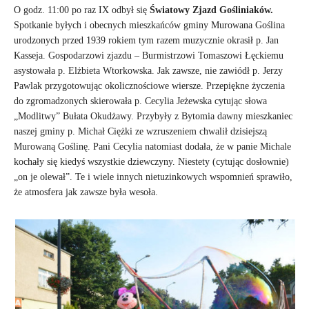
O godz. 11:00 po raz IX odbył się
Światowy Zjazd Gośliniaków.
Spotkanie byłych i obecnych mieszkańców gminy Murowana Goślina
urodzonych przed 1939 rokiem tym razem muzycznie okrasił p. Jan
Kasseja. Gospodarzowi zjazdu – Burmistrzowi Tomaszowi Łęckiemu
asystowała p. Elżbieta Wtorkowska. Jak zawsze, nie zawiódł p. Jerzy
Pawlak przygotowując okolicznościowe wiersze. Przepiękne życzenia
do zgromadzonych skierowała p. Cecylia Jeżewska cytując słowa
„Modlitwy” Bułata Okudżawy. Przybyły z Bytomia dawny mieszkaniec
naszej gminy p. Michał Ciężki ze wzruszeniem chwalił dzisiejszą
Murowaną Goślinę. Pani Cecylia natomiast dodała, że w panie Michale
kochały się kiedyś wszystkie dziewczyny. Niestety (cytując dosłownie)
„on je olewał”. Te i wiele innych nietuzinkowych wspomnień sprawiło,
że atmosfera jak zawsze była wesoła.