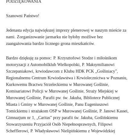
PODZIĘKOWANIA
Szanowni Państwo!
Jedenasta edycja największej imprezy plenerowej w naszym mieście za
nami. Zorganizowanie jarmarku nie byłoby możliwe bez
zaangażowania bardzo licznego grona mieszkańców.
Bardzo dziękuję za pomoc: P. Krzysztofowi Stodze i miłośnikom
motoryzacji z Automobilklub Wielkopolski, P. Maksymilianowi
Szczepaniakowi, krwiodawcom z Klubu HDK PCK „Gośliniacy”,
Regionalnemu Centrum Krwiodawstwa i Krwiolecznictwa w Poznaniu,
Kurkowemu Bractwu Strzeleckiemu w Murowanej Goślinie,
Komisariatowi Policji w Murowanej Goślinie, Straży Miejskiej w
Murowanej Goślinie, Parafii pw. św. Jakuba, Bibliotece Publicznej
Miasta i Gminy w Murowanej Goślinie, Panu Eugeniuszowi
Tomickiemu i strażakom OSP w Murowanej Goślinie, P. Janowi Kassei,
Gimnazjum nr 1, „Caritas” przy parafii św. Jakuba, Goślińskiemu
Stowarzyszeniu Przyjaciół Osób Niepełnosprawnych, Filipowi
Schefflerowi, P. Władysławowi Nielipińskiemu z Wojewódzkiej