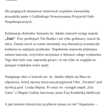
Dla pragnących skosztować domowych wypieków kawiarenkę
prowadziły panie z Goślińskiego Stowarzyszenia Przyjaciół Osób
Niepełnosprawnych.
Kulminację obchodów Jarmarku św. Jakuba stanowił występ zespołu
„Żuki”
. Przy przebojach The Beatles i nie tylko gośliniacy ruszyli do
tańca. Ostatni utwór na scenie uświetniły swą obecnością uczestniczki
konkursu na najlepsze przebranie. Dopełnienie stanowiła późniejsza
zabawa taneczna, oczywiście utrzymana w klimacie całego wydarzenia.
Tego dnia było więc naprawdę gorąco i to nie tylko ze względu na
panujące tropikalne wręcz upały.
Następnego dnia w kościele pw. św. Jakuba odbyła się Msza św.
odpustowa, której oprawę muzyczną przygotował Chór „Vocantes” pod
dyrekcją prof. Leszka Bajona. Po mszy św. wystąpił zespół „Una
Canto” z Długiej Gośliny kierowany przez Ewę Kandulską-Jakóbczyk.
A jaki kostium historyczny przybierze miasto za rok? Organizator –