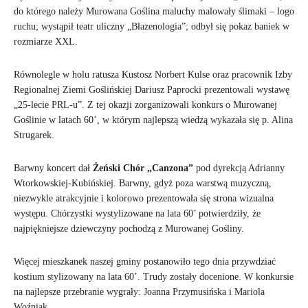
do którego należy Murowana Goślina maluchy malowały ślimaki – logo
ruchu; wystąpił teatr uliczny „Błazenologia”; odbył się pokaz baniek w
rozmiarze XXL.
Równolegle w holu ratusza Kustosz Norbert Kulse oraz pracownik Izby
Regionalnej Ziemi Goślińskiej Dariusz Paprocki prezentowali wystawę
„25-lecie PRL-u”. Z tej okazji zorganizowali konkurs o Murowanej
Goślinie w latach 60’, w którym najlepszą wiedzą wykazała się p. Alina
Strugarek.
Barwny koncert dał
Żeński Chór „Canzona”
pod dyrekcją Adrianny
Wtorkowskiej-Kubińskiej. Barwny, gdyż poza warstwą muzyczną,
niezwykle atrakcyjnie i kolorowo prezentowała się strona wizualna
występu. Chórzystki wystylizowane na lata 60’ potwierdziły, że
najpiękniejsze dziewczyny pochodzą z Murowanej Gośliny.
Więcej mieszkanek naszej gminy postanowiło tego dnia przywdziać
kostium stylizowany na lata 60’. Trudy zostały docenione. W konkursie
na najlepsze przebranie wygrały: Joanna Przymusińska i Mariola
Woźniak.