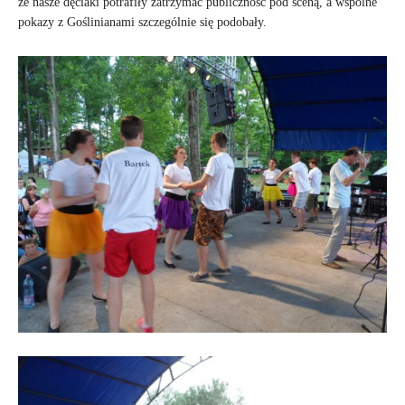
że nasze dęciaki potrafiły zatrzymać publiczność pod sceną, a wspólne
pokazy z Goślinianami szczególnie się podobały.