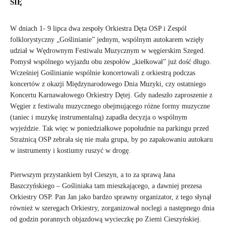
SIĘ
W dniach 1- 9 lipca dwa zespoły Orkiestra Dęta OSP i Zespól
folklorystyczny „Goślinianie” jednym, wspólnym autokarem wzięły
udział w Wędrownym Festiwalu Muzycznym w węgierskim Szeged.
Pomysł wspólnego wyjazdu obu zespołów „kiełkował” już dość długo.
Wcześniej Goślinianie wspólnie koncertowali z orkiestrą podczas
koncertów z okazji Międzynarodowego Dnia Muzyki, czy ostatniego
Koncertu Karnawałowego Orkiestry Dętej. Gdy nadeszło zaproszenie z
Węgier z festiwalu muzycznego obejmującego różne formy muzyczne
(taniec i muzykę instrumentalną) zapadła decyzja o wspólnym
wyjeździe. Tak więc w poniedziałkowe popołudnie na parkingu przed
Strażnicą OSP zebrała się nie mała grupa, by po zapakowaniu autokaru
w instrumenty i kostiumy ruszyć w drogę.
Pierwszym przystankiem był Cieszyn, a to za sprawą Jana
Baszczyńskiego – Gośliniaka tam mieszkającego, a dawniej prezesa
Orkiestry OSP. Pan Jan jako bardzo sprawny organizator, z tego słynął
również w szeregach Orkiestry, zorganizował noclegi a następnego dnia
od godzin porannych objazdową wycieczkę po Ziemi Cieszyńskiej.