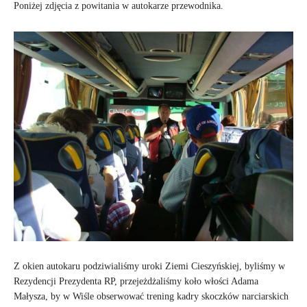
Poniżej zdjęcia z powitania w autokarze przewodnika.
Z okien autokaru podziwialiśmy uroki Ziemi Cieszyńskiej, byliśmy w
Rezydencji Prezydenta RP, przejeżdżaliśmy koło włości Adama
Małysza, by w Wiśle obserwować trening kadry skoczków narciarskich