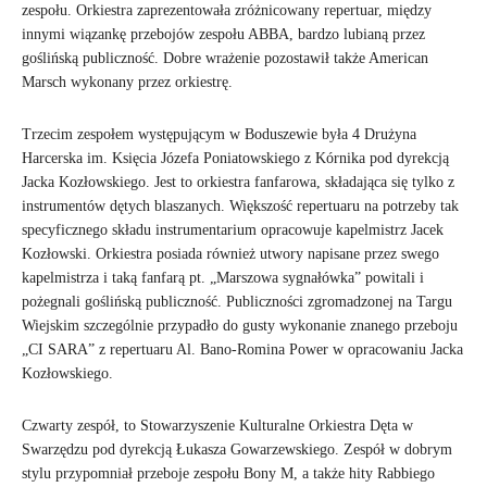
zespołu. Orkiestra zaprezentowała zróżnicowany repertuar, między
innymi wiązankę przebojów zespołu ABBA, bardzo lubianą przez
goślińską publiczność. Dobre wrażenie pozostawił także American
Marsch wykonany przez orkiestrę.
Trzecim zespołem występującym w Boduszewie była 4 Drużyna
Harcerska im. Księcia Józefa Poniatowskiego z Kórnika pod dyrekcją
Jacka Kozłowskiego. Jest to orkiestra fanfarowa, składająca się tylko z
instrumentów dętych blaszanych. Większość repertuaru na potrzeby tak
specyficznego składu instrumentarium opracowuje kapelmistrz Jacek
Kozłowski. Orkiestra posiada również utwory napisane przez swego
kapelmistrza i taką fanfarą pt. „Marszowa sygnałówka” powitali i
pożegnali goślińską publiczność. Publiczności zgromadzonej na Targu
Wiejskim szczególnie przypadło do gusty wykonanie znanego przeboju
„CI SARA” z repertuaru Al. Bano-Romina Power w opracowaniu Jacka
Kozłowskiego.
Czwarty zespół, to Stowarzyszenie Kulturalne Orkiestra Dęta w
Swarzędzu pod dyrekcją Łukasza Gowarzewskiego. Zespół w dobrym
stylu przypomniał przeboje zespołu Bony M, a także hity Rabbiego