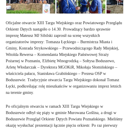
Oficjalne otwarcie XIII Targu Wiejskiego oraz Powiatowego Przeglądu
Orkiestr Dętych nastąpiło o 14.30. Prowadzący bardzo sprawnie
imprezę Mateusz MJ Sibilski zaprosił na scenę wszystkich
organizatorów imprezy: Tomasza Łęckiego – Burmistrza Miasta i
Gminy, Konrada Strykowskiego – Przewodniczącego Rady Miejskiej,
Witolda Rewersa – Komendanta Miejskiego Państwowej Straży
Pożarnej w Poznaniu, Elżbietę Winogrodzką – Sołtysa Boduszewo,
Arletę Włodarczak – Dyrektora MGOKiR, Mikołaja Słomińskiego –
właściciela pałacu, Stanisława Grabińskiego – Prezesa OSP w
Boduszewie. Tradycyjnie otwarcia Targu Wiejskiego dokonał Tomasz
Łęcki, podkreślając rolę mieszkańców w organizowaniu imprez letnich
na terenie gminy.
Po oficjalnym otwarciu w ramach XIII Targu Wiejskiego w
Boduszewie odbył się piąty w gminie Murowana Goślina, a drugi w
Boduszewie Przegląd Orkiestr Dętych Powiatu Poznańskiego. Mieliśmy
okazję wysłuchać prezentacji łącznie pięciu orkiestr. Po raz pierwszy