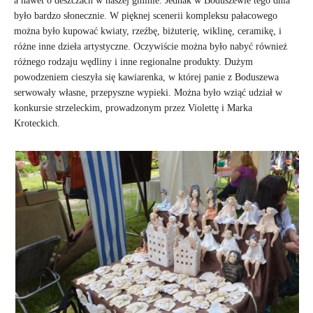
a nawet o deszczach w naszej gminie. Jednak w Boduszewie tego dnia
było bardzo słonecznie. W pięknej scenerii kompleksu pałacowego
można było kupować kwiaty, rzeźbę, biżuterię, wiklinę, ceramikę, i
różne inne dzieła artystyczne. Oczywiście można było nabyć również
różnego rodzaju wędliny i inne regionalne produkty. Dużym
powodzeniem cieszyła się kawiarenka, w której panie z Boduszewa
serwowały własne, przepyszne wypieki. Można było wziąć udział w
konkursie strzeleckim, prowadzonym przez Violettę i Marka
Kroteckich.