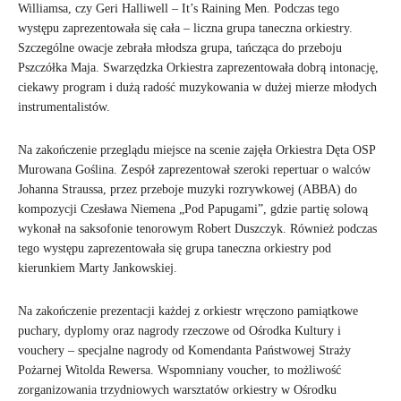
Williamsa, czy Geri Halliwell – It’s Raining Men. Podczas tego
występu zaprezentowała się cała – liczna grupa taneczna orkiestry.
Szczególne owacje zebrała młodsza grupa, tańcząca do przeboju
Pszczółka Maja. Swarzędzka Orkiestra zaprezentowała dobrą intonację,
ciekawy program i dużą radość muzykowania w dużej mierze młodych
instrumentalistów.
Na zakończenie przeglądu miejsce na scenie zajęła Orkiestra Dęta OSP
Murowana Goślina. Zespół zaprezentował szeroki repertuar o walców
Johanna Straussa, przez przeboje muzyki rozrywkowej (ABBA) do
kompozycji Czesława Niemena „Pod Papugami”, gdzie partię solową
wykonał na saksofonie tenorowym Robert Duszczyk. Również podczas
tego występu zaprezentowała się grupa taneczna orkiestry pod
kierunkiem Marty Jankowskiej.
Na zakończenie prezentacji każdej z orkiestr wręczono pamiątkowe
puchary, dyplomy oraz nagrody rzeczowe od Ośrodka Kultury i
vouchery – specjalne nagrody od Komendanta Państwowej Straży
Pożarnej Witolda Rewersa. Wspomniany voucher, to możliwość
zorganizowania trzydniowych warsztatów orkiestry w Ośrodku