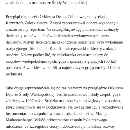
zawitała do nas orkiestra ze Środy Wielkopolskiej.
Przegląd rozpoczęła Orkiestra Dęta z Chludowa pod dyrekcją
Krzysztofa Żeleśkiewicza. Zespół zaprezentował dobrze wykonany i
zróżnicowany repertuar. Na szczególną uwagę publiczności zasłużyły
dwie suity walców – tańców dość rzadko wykonywanych przez
dęciaków. Miłym akcentem na zakończenie prezentacji było wykonanie
tradycyjnego „Sto lat” dla Kamili – wiceprezeski orkiestry z okazji
urodzin. Należy podkreślić, że chludowska orkiestra należy do
zespołów wielopokoleniowych, gdyż najstarszy z grających (68 lat),
posiada staż w orkiestrze lat 56, a najmłodszym grającym był 11 letni
perkusista.
Jako druga zaprezentowała się po raz pierwszy na przeglądzie Orkiestra
Dęta ze Środy Wielkopolskiej. Jest to stosunkowo młody zespół, gdyż
założony w 1997 roku. Średzka orkiestra była największym zespołem,
który prezentował się w Boduszewie. Na uwagę zasługuje rozbudowane
instrumentarium zespołu i wprawna ręka kapelmistrza Macieja
Madanowskiego. Wśród orkiestrantów zespołu była przewaga
młodzieży, co szczególnie cieszy i dobrze rokuje na dalszy rozwój