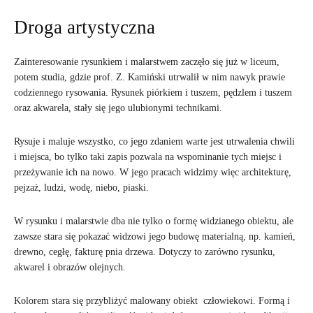
Droga artystyczna
Zainteresowanie rysunkiem i malarstwem zaczęło się już w liceum,
potem studia, gdzie prof. Z. Kamiński utrwalił w nim nawyk prawie
codziennego rysowania. Rysunek piórkiem i tuszem, pędzlem i tuszem
oraz akwarela, stały się jego ulubionymi technikami.
Rysuje i maluje wszystko, co jego zdaniem warte jest utrwalenia chwili
i miejsca, bo tylko taki zapis pozwala na wspominanie tych miejsc i
przeżywanie ich na nowo. W jego pracach widzimy więc architekturę,
pejzaż, ludzi, wodę, niebo, piaski.
W rysunku i malarstwie dba nie tylko o formę widzianego obiektu, ale
zawsze stara się pokazać widzowi jego budowę materialną, np. kamień,
drewno, cegłę, fakturę pnia drzewa. Dotyczy to zarówno rysunku,
akwarel i obrazów olejnych.
Kolorem stara się przybliżyć malowany obiekt człowiekowi. Formą i