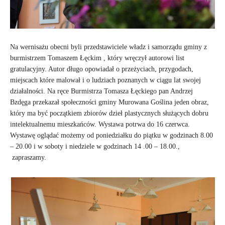
Na wernisażu obecni byli przedstawiciele władz i samorządu gminy z
burmistrzem Tomaszem Łęckim , który wręczył autorowi list
gratulacyjny. Autor długo opowiadał o przeżyciach, przygodach,
miejscach które malował i o ludziach poznanych w ciągu lat swojej
działalności. Na ręce Burmistrza Tomasza Łęckiego pan Andrzej
Bzdęga przekazał społeczności gminy Murowana Goślina jeden obraz,
który ma być początkiem zbiorów dzieł plastycznych służących dobru
intelektualnemu mieszkańców. Wystawa potrwa do 16 czerwca.
Wystawę oglądać możemy od poniedziałku do piątku w godzinach 8.00
– 20.00 i w soboty i niedziele w godzinach 14 .00 – 18.00.,
zapraszamy.