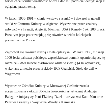
barwą chce uczulić wrażliwość widza i dać mu poczucie identyfikacji z
oglądaną przestrzenią.
W latach 1988-1991 – ciągła wystawa rysunków i akwarel w galerii
sztuki w Centrum Kultury w Algierze. Wystawione prace znalazły
nabywców z Francji, Algierii, Niemiec, USA i Kanady ( ok. 200 prac).
Poza tym jego prace znajdują się również w wielu kolekcjach
prywatnych w Polsce.
Zajmował się również rzeźbą i metaloplastyką. W roku 1966, z okazji
1000-lecia państwa polskiego, zaprojektował pomnik upamiętniający tę
rocznicę – dwa miecze piastowskie wbite w ziemię (4 m wysokości),
wykonane z metalu przez Zakłady HCP Cegielski. Stoją do dziś w
Wągrowcu.
Wystawa w Ośrodku Kultury w Murowanej Goślinie została
zorganizowana z okazji 50-lecia twórczości artystycznej Andrzeja
Bzdęgi, z inicjatywy Pani Elżbiety Dziel – sołtysa wsi Kamińsko oraz
Państwa Grażyny i Wojciecha Wesoły z Kamińska.