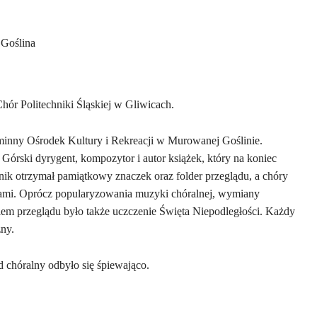
Goślina
ór Politechniki Śląskiej w Gliwicach.
minny Ośrodek Kultury i Rekreacji w Murowanej Goślinie.
órski dyrygent, kompozytor i autor książek, który na koniec
ik otrzymał pamiątkowy znaczek oraz folder przeglądu, a chóry
ami. Oprócz popularyzowania muzyki chóralnej, wymiany
em przeglądu było także uczczenie Święta Niepodległości. Każdy
zny.
d chóralny odbyło się śpiewająco.