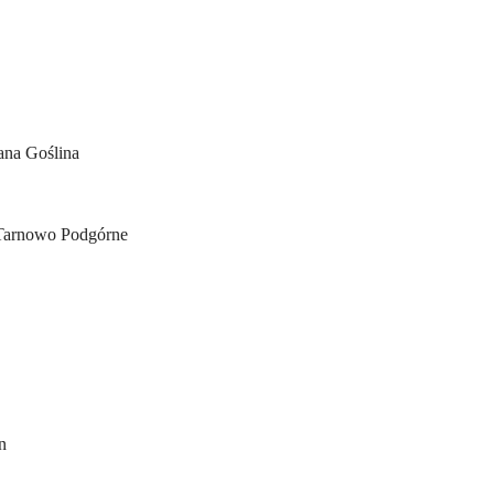
na Goślina
 Tarnowo Podgórne
n