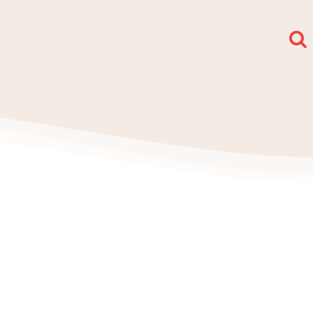
społy i sekcje
O nas
Kontakt