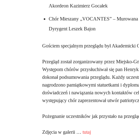
Akordeon Kazimierz Gocałek
Chór Mieszany „VOCANTES” – Murowana 
Dyrygent Leszek Bajon
Gościem specjalnym przeglądu był Akademicki Ch
Przegląd został zorganizowany przez Miejsko-G
Występom chórów przysłuchiwał się pan Henryk G
dokonał podsumowania przeglądu. Każdy uczestn
nagrodzono pamiątkowymi statuetkami i dyplom
doświadczeń i nawiązania nowych kontaktów cel
występujący chór zaprezentował utwór patriotyc
Pożegnanie uczestników jak przystało na przeglą
Zdjęcia w galerii …
tutaj