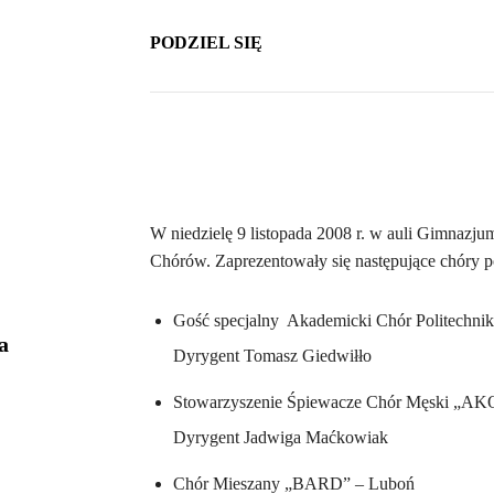
PODZIEL SIĘ
W niedzielę 9 listopada 2008 r. w auli Gimnazj
Chórów. Zaprezentowały się następujące chóry 
Gość specjalny Akademicki Chór Politechniki
a
Dyrygent Tomasz Giedwiłło
Stowarzyszenie Śpiewacze Chór Męski „A
Dyrygent Jadwiga Maćkowiak
Chór Mieszany „BARD” – Luboń