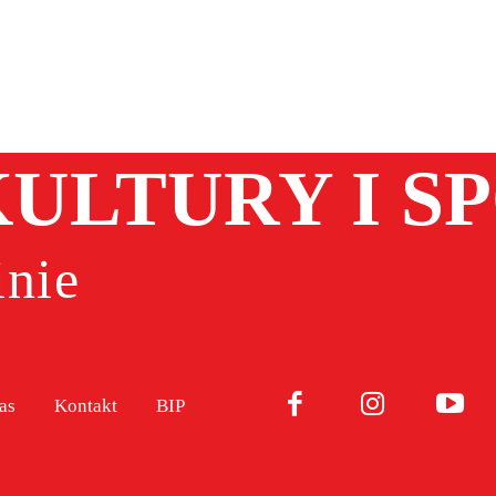
ULTURY I S
nie
as
Kontakt
BIP