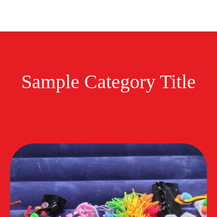
Kalendarz
Rozkład zajęc
Zespoły i sekcje
Sample Category Title
ory I
Sample Category II
Sample Category III
Sample 