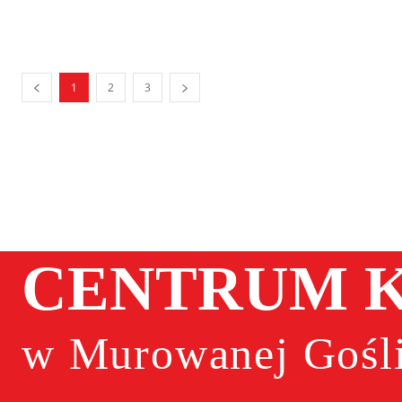
1
2
3
CENTRUM K
w Murowanej Gośli