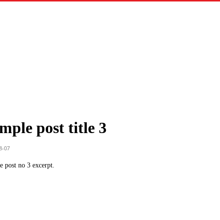
mple post title 3
8-07
 post no 3 excerpt.