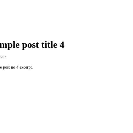
mple post title 4
8-07
 post no 4 excerpt.