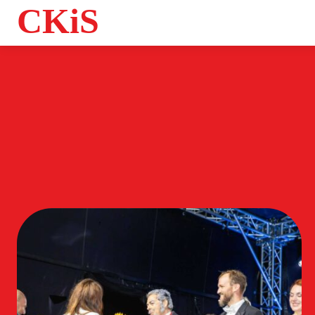
CKiS
Informacje
Sample Categ