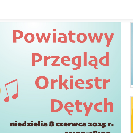
Kalendarz
Rozkład zajęc
Zespoły i sekcje