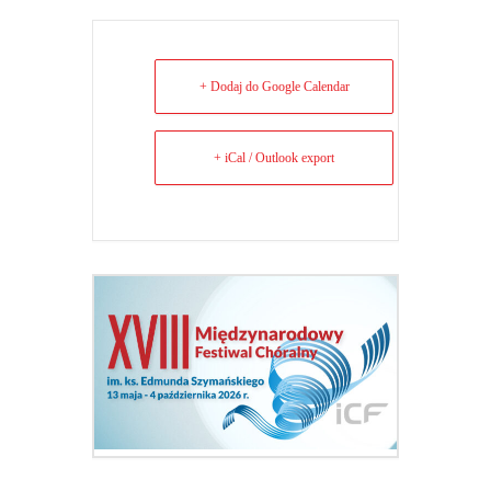
+ Dodaj do Google Calendar
+ iCal / Outlook export