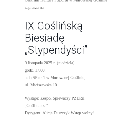
Centrum Kultury i Sportu w Murowanej Goślinie
zaprasza na
IX Goślińską
Biesiadę
„Stypendyści”
9 listopada 2025 r. (niedziela)
godz. 17.00.
aula SP nr 1 w Murowanej Goślinie,
ul. Mściszewska 10
Wystąpi: Zespół Śpiewaczy PZERiI
„Goślinianka”
Dyrygent: Alicja Duszczyk Wstęp wolny!