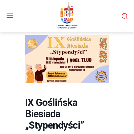
IX Goślińska
Biesiada
„Stypendyści”