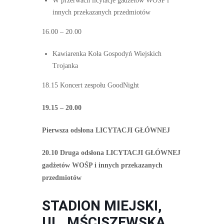
W przerwach licytacje gadżetów WOŚP i
innych przekazanych przedmiotów
16.00 – 20.00
Kawiarenka Koła Gospodyń Wiejskich
Trojanka
18.15 Koncert zespołu GoodNight
19.15 – 20.00
Pierwsza odsłona LICYTACJI GŁÓWNEJ
20.10
Druga odsłona LICYTACJI GŁÓWNEJ
gadżetów WOŚP i innych przekazanych
przedmiotów
STADION
MIEJSKI,
UL. MŚCISZEWSKA