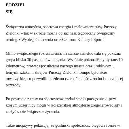
PODZIEL
SIĘ
Świąteczna atmosfera, sportowa energia i malownicze trasy Puszczy
Zielonki – tak w skrócie można opisać nasz tegoroczny Świąteczny
trening z Wybiegać marzenia oraz Centrum Kultury i Sportu.
Mimo świątecznego rozleniwienia, na starcie zameldowała się pokaźna
grupa blisko 30 pasjonatów biegania. Wspólnie pokonaliśmy dystans 10
kilometrów, prowadzący ulicami naszego miasta oraz urokliwymi,
leśnymi szlakami skrajów Puszczy Zielonki. Tempo było iście
towarzyskie, co pozwoliło każdemu czerpać radość z ruchu i otaczającej
przyrody.
Po powrocie z trasy na sportowców czekał słodki poczęstunek, przy
którym uczestnicy mogli w koleżeńskiej atmosferze zregenerować siły i
złożyć sobie świąteczne życzenia.
Takie inicjatywy pokazują, że goślińska społeczność biegowa rośnie w