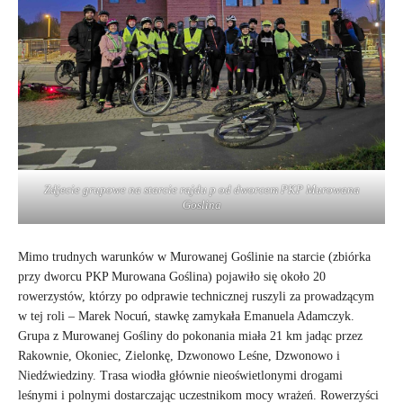
Zdjecie grupowe na starcie rajdu p od dworcem PKP Murowana
Goslina
Mimo trudnych warunków w Murowanej Goślinie na starcie (zbiórka
przy dworcu PKP Murowana Goślina) pojawiło się około 20
rowerzystów, którzy po odprawie technicznej ruszyli za prowadzącym
w tej roli – Marek Nocuń, stawkę zamykała Emanuela Adamczyk.
Grupa z Murowanej Gośliny do pokonania miała 21 km jadąc przez
Rakownie, Okoniec, Zielonkę, Dzwonowo Leśne, Dzwonowo i
Niedźwiedziny. Trasa wiodła głównie nieoświetlonymi drogami
leśnymi i polnymi dostarczając uczestnikom mocy wrażeń. Rowerzyści