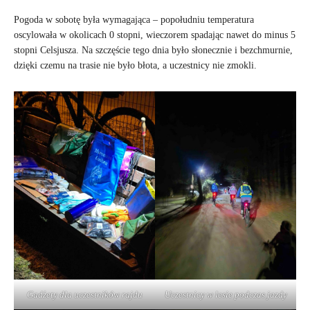
Pogoda w sobotę była wymagająca – popołudniu temperatura
oscylowała w okolicach 0 stopni, wieczorem spadając nawet do minus 5
stopni Celsjusza. Na szczęście tego dnia było słonecznie i bezchmurnie,
dzięki czemu na trasie nie było błota, a uczestnicy nie zmokli.
Gadżety dla uczestników rajdu
Uczestnicy w lesie podczas jazdy