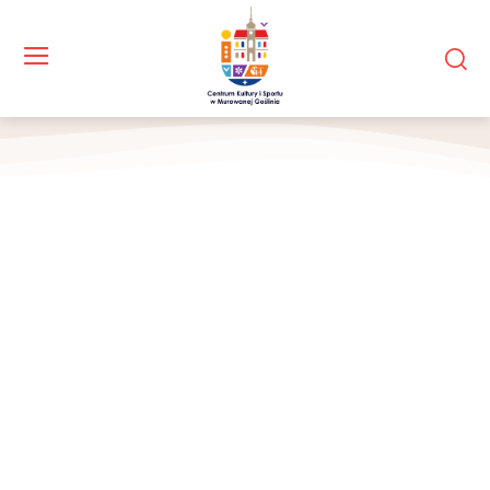
Zdjecie grupowe na starcie rajdu p od dworcem PKP Murowana Goslina