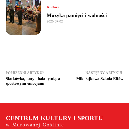
Kultura
Muzyka pamięci i wolności
2026-07-02
POPRZEDNI ARTYKUŁ
NASTĘPNY ARTYKUŁ
Siatkówka, koty i hala tętniąca
Mikołajkowa Szkoła Elfów
sportowymi emocjami
CENTRUM KULTURY I SPORTU
w Murowanej Goślinie