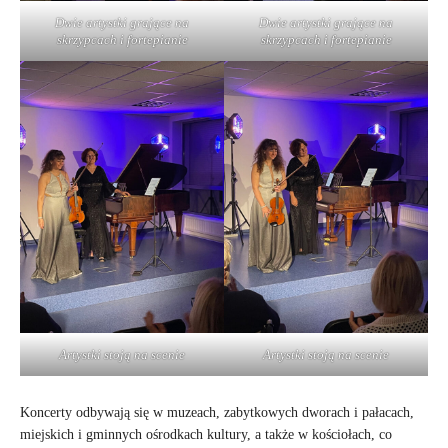
Dwie artystki grające na
Dwie artystki grające na
skrzypcach i fortepianie
skrzypcach i fortepianie
Artystki stoją na scenie
Artystki stoją na scenie
Koncerty odbywają się w muzeach, zabytkowych dworach i pałacach,
miejskich i gminnych ośrodkach kultury, a także w kościołach, co