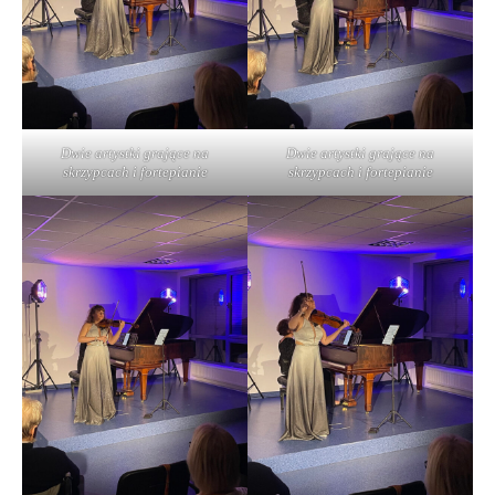
Dwie artystki grające na
Dwie artystki grające na
skrzypcach i fortepianie
skrzypcach i fortepianie