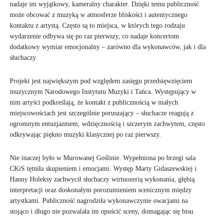
nadaje im wyjątkowy, kameralny charakter. Dzięki temu publiczność
może obcować z muzyką w atmosferze bliskości i autentycznego
kontaktu z artystą. Często są to miejsca, w których tego rodzaju
wydarzenie odbywa się po raz pierwszy, co nadaje koncertom
dodatkowy wymiar emocjonalny – zarówno dla wykonawców, jak i dla
słuchaczy.
Projekt jest największym pod względem zasięgu przedsięwzięciem
muzycznym Narodowego Instytutu Muzyki i Tańca. Występujący w
nim artyści podkreślają, że kontakt z publicznością w małych
miejscowościach jest szczególnie poruszający – słuchacze reagują z
ogromnym entuzjazmem, wdzięcznością i szczerym zachwytem, często
odkrywając piękno muzyki klasycznej po raz pierwszy.
Nie inaczej było w Murowanej Goślinie. Wypełniona po brzegi sala
CKiS tętniła skupieniem i emocjami. Występ Marty Gidaszewskiej i
Hanny Holeksy zachwycił słuchaczy wirtuozerią wykonania, głębią
interpretacji oraz doskonałym porozumieniem scenicznym między
artystkami. Publiczność nagrodziła wykonawczynie owacjami na
stojąco i długo nie pozwalała im opuścić sceny, domagając się bisu.