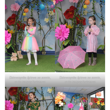
Dziewczynka śpiewa na scenie,
Dziewczynka śpiewa na scenie,
w tle motywy kwiatowe
w tle motywy kwiatowe