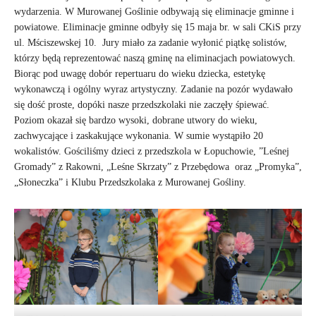
wydarzenia. W Murowanej Goślinie odbywają się eliminacje gminne i
powiatowe. Eliminacje gminne odbyły się 15 maja br. w sali CKiS przy
ul. Mściszewskej 10. Jury miało za zadanie wyłonić piątkę solistów,
którzy będą reprezentować naszą gminę na eliminacjach powiatowych.
Biorąc pod uwagę dobór repertuaru do wieku dziecka, estetykę
wykonawczą i ogólny wyraz artystyczny. Zadanie na pozór wydawało
się dość proste, dopóki nasze przedszkolaki nie zaczęły śpiewać.
Poziom okazał się bardzo wysoki, dobrane utwory do wieku,
zachwycające i zaskakujące wykonania. W sumie wystąpiło 20
wokalistów. Gościliśmy dzieci z przedszkola w Łopuchowie, ”Leśnej
Gromady” z Rakowni, „Leśne Skrzaty” z Przebędowa oraz „Promyka”,
„Słoneczka” i Klubu Przedszkolaka z Murowanej Gośliny.