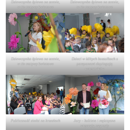
Dziewczynka śpiewa na scenie,
Dziewczynka śpiewa na scenie,
w tle motywy kwiatowe
w tle motywy kwiatowe
Dziewczynka śpiewa na scenie,
Dzieci w żółtych koszulkach z
w tle motywy kwiatowe
pomponami dopingują
uczestników
Publiczność siedzi na krzesłach
Jury – kobieta i mężczyzna
wręczają nagrody