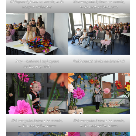
Chłopiec śpiewa na scenie, w tle
Dziewczynka śpiewa na scenie,
motywy kwiatowe
w tle motywy kwiatowe
Jury – kobieta i mężczyzna
Publiczność siedzi na krzesłach
siedzą przy stole
Dziewczynka śpiewa na scenie,
Dziewczynka śpiewa na scenie,
w tle motywy kwiatowe
w tle motywy kwiatowe