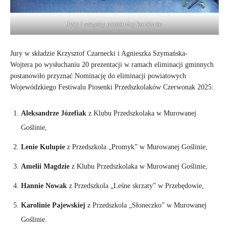
Jury i wszyscy uczestnicy konkursu
Jury w składzie Krzysztof Czarnecki i Agnieszka Szymańska-
Wojtera po wysłuchaniu 20 prezentacji w ramach eliminacji gminnych
postanowiło przyznać Nominację do eliminacji powiatowych
Wojewódzkiego Festiwalu Piosenki Przedszkolaków Czerwonak 2025:
Aleksandrze Józefiak
z Klubu Przedszkolaka w Murowanej
Goślinie,
Lenie Kulupie
z Przedszkola „Promyk” w Murowanej Goślinie,
Amelii Magdzie
z Klubu Przedszkolaka w Murowanej Goślinie,
Hannie Nowak
z Przedszkola „Leśne skrzaty” w Przebędowie,
Karolinie Pajewskiej
z Przedszkola „Słoneczko” w Murowanej
Goślinie.