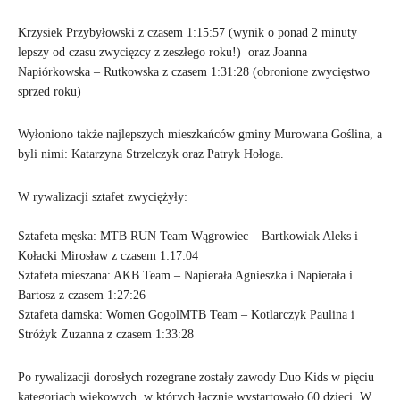
Krzysiek Przybyłowski z czasem 1:15:57 (wynik o ponad 2 minuty
lepszy od czasu zwycięzcy z zeszłego roku!) oraz Joanna
Napiórkowska – Rutkowska z czasem 1:31:28 (obronione zwycięstwo
sprzed roku)
Wyłoniono także najlepszych mieszkańców gminy Murowana Goślina, a
byli nimi: Katarzyna Strzelczyk oraz Patryk Hołoga.
W rywalizacji sztafet zwyciężyły:
Sztafeta męska: MTB RUN Team Wągrowiec – Bartkowiak Aleks i
Kołacki Mirosław z czasem 1:17:04
Sztafeta mieszana: AKB Team – Napierała Agnieszka i Napierała i
Bartosz z czasem 1:27:26
Sztafeta damska: Women GogolMTB Team – Kotlarczyk Paulina i
Stróżyk Zuzanna z czasem 1:33:28
Po rywalizacji dorosłych rozegrane zostały zawody Duo Kids w pięciu
kategoriach wiekowych, w których łącznie wystartowało 60 dzieci. W