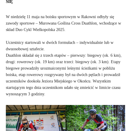
SIĘ
W niedzielę 11 maja na boisku sportowym w Rakowni odbyły się
zawody sportowe – Murowana Goślina Cross Duathlon, wchodzące w
skład Duo Cykl Wielkopolska 2025.
Uczestnicy startowali w dwóch formułach – indywidualnie lub w
dwuosobowej sztafecie.
Duathlon składał się z trzech etapów – pierwszy: biegowy (ok. 6 km),
drugi: rowerowy (ok. 19 km) oraz trzeci: biegowy (ok. 3 km). Etapy
biegowe prowadziły urozmaiconymi leśnymi ścieżkami w pobliżu
boiska, etap rowerowy rozgrywany był na dwóch pętlach i prowadził
uczestników dookoła Jeziora Miejskiego w Okońcu. Wszystkim
startującym tego dnia uczestnikom udało się zmieścić w limicie czasu
wynoszącym 3 godziny.