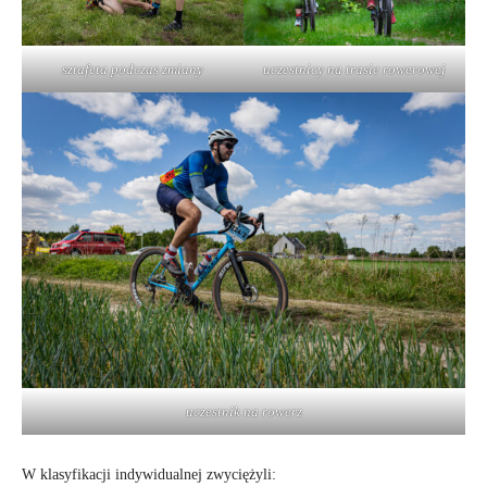
sztafeta podczas zmiany
uczestnicy na trasie rowerowej
uczestnik na rowerz
W klasyfikacji indywidualnej zwyciężyli: