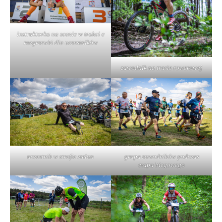
instruktorka na scenie w trakci e
rozgrzewki dla uczestników
zawodnik na trasie rowerowej
uczestnik w strefie zmian
grupa zawodników podczas
etapu biegowego