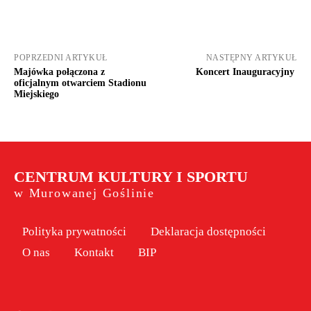
POPRZEDNI ARTYKUŁ
NASTĘPNY ARTYKUŁ
Majówka połączona z
Koncert Inauguracyjny
oficjalnym otwarciem Stadionu
Miejskiego
CENTRUM KULTURY I SPORTU
w Murowanej Goślinie
Polityka prywatności
Deklaracja dostępności
O nas
Kontakt
BIP