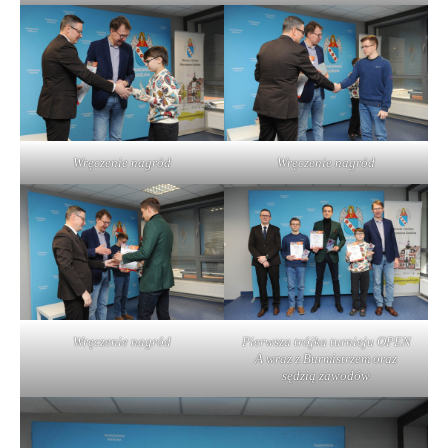
Wręczenie nagród
Wręczenie nagród
Wręczenie nagród
Pierwsza trójka turnieju OPEN
A wraz z Burmistrzem oraz
sędzią zawodów