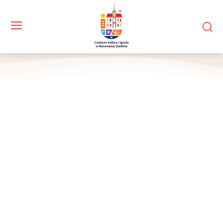
Szachiści przy stołach, szachownice, zegary