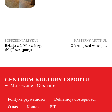
POPRZEDNI ARTYKUŁ
NASTĘPNY ARTYKUŁ
Relacja z 9. Marszobiegu
O krok przed wiosną …
(Nie)Przestępnego
CENTRUM KULTURY I SPORTU
w Murowanej Goślinie
Polityka prywatności
Deklaracja dostępności
O nas
Kontakt
BIP