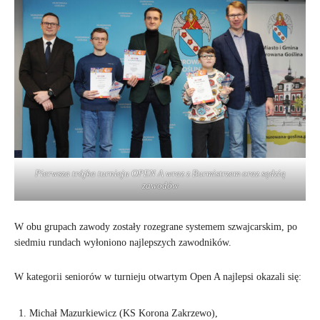
Pierwsza trójka turnieju OPEN A wraz z Burmistrzem oraz sędzią
zawodów
W obu grupach zawody zostały rozegrane systemem szwajcarskim, po
siedmiu rundach wyłoniono najlepszych zawodników.
W kategorii seniorów w turnieju otwartym Open A najlepsi okazali się:
Michał Mazurkiewicz (KS Korona Zakrzewo),