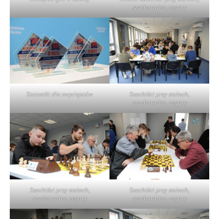
szachownice, zegary
Statuetki dla zwycięzców
Szachiści przy stołach,
szachownice, zegary
Szachiści przy stołach,
Szachiści przy stołach,
szachownice, zegary
szachownice, zegary