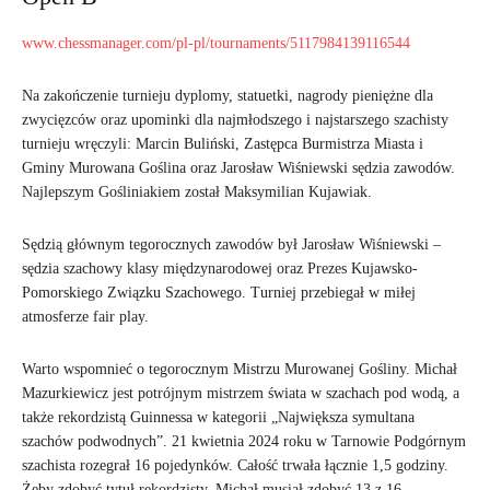
www.chessmanager.com/pl-pl/tournaments/5117984139116544
Na zakończenie turnieju dyplomy, statuetki, nagrody pieniężne dla
zwycięzców oraz upominki dla najmłodszego i najstarszego szachisty
turnieju wręczyli: Marcin Buliński, Zastępca Burmistrza Miasta i
Gminy Murowana Goślina oraz Jarosław Wiśniewski sędzia zawodów.
Najlepszym Gośliniakiem został Maksymilian Kujawiak.
Sędzią głównym tegorocznych zawodów był Jarosław Wiśniewski –
sędzia szachowy klasy międzynarodowej oraz Prezes Kujawsko-
Pomorskiego Związku Szachowego. Turniej przebiegał w miłej
atmosferze fair play.
Warto wspomnieć o tegorocznym Mistrzu Murowanej Gośliny. Michał
Mazurkiewicz jest potrójnym mistrzem świata w szachach pod wodą, a
także rekordzistą Guinnessa w kategorii „Największa symultana
szachów podwodnych”. 21 kwietnia 2024 roku w Tarnowie Podgórnym
szachista rozegrał 16 pojedynków. Całość trwała łącznie 1,5 godziny.
Żeby zdobyć tytuł rekordzisty, Michał musiał zdobyć 13 z 16