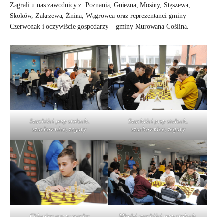
Zagrali u nas zawodnicy z: Poznania, Gniezna, Mosiny, Stęszewa,
Skoków, Zakrzewa, Żnina, Wągrowca oraz reprezentanci gminy
Czerwonak i oczywiście gospodarzy – gminy Murowana Goślina.
Szachiści przy stołach,
Szachiści przy stołach,
szachownice, zegary
szachownice, zegary
Chłopiec gra w szachy
Młodzi szachiści przy stołach,