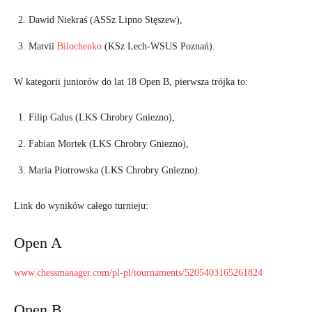
Dawid Niekraś (ASSz Lipno Stęszew),
Matvii
Bilochenko
(KSz Lech-WSUS Poznań).
W kategorii juniorów do lat 18 Open B, pierwsza trójka to:
Filip Galus (LKS Chrobry Gniezno),
Fabian Mortek (LKS Chrobry Gniezno),
Maria Piotrowska (LKS Chrobry Gniezno
).
Link do wyników całego turnieju:
Open A
www.chessmanager.com/pl-pl/tournaments/5205403165261824
Open B