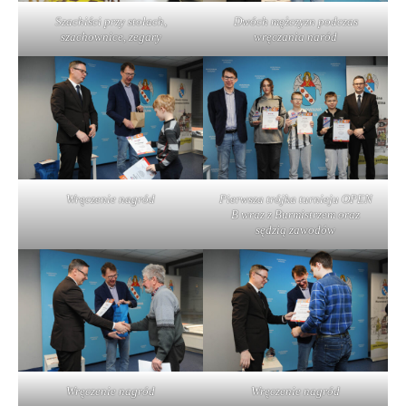
Szachiści przy stołach,
Dwóch mężczyzn podczas
szachownice, zegary
wręczania naród
Wręczenie nagród
Pierwsza trójka turnieju OPEN
B wraz z Burmistrzem oraz
sędzią zawodów
Wręczenie nagród
Wręczenie nagród