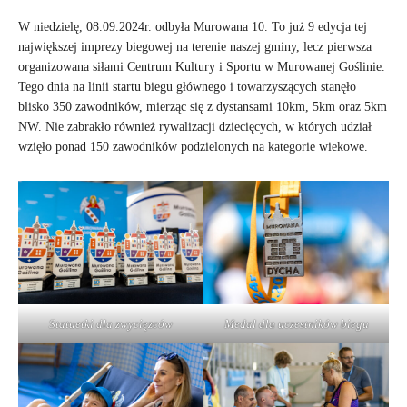
W niedzielę, 08.09.2024r. odbyła Murowana 10. To już 9 edycja tej
największej imprezy biegowej na terenie naszej gminy, lecz pierwsza
organizowana siłami Centrum Kultury i Sportu w Murowanej Goślinie.
Tego dnia na linii startu biegu głównego i towarzyszących stanęło
blisko 350 zawodników, mierząc się z dystansami 10km, 5km oraz 5km
NW. Nie zabrakło również rywalizacji dziecięcych, w których udział
wzięło ponad 150 zawodników podzielonych na kategorie wiekowe.
Statuetki dla zwycięzców
Medal dla uczestników biegu