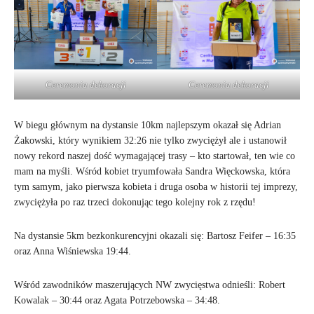
Ceremonia dekoracji
Ceremonia dekoracji
W biegu głównym na dystansie 10km najlepszym okazał się Adrian
Żakowski, który wynikiem 32:26 nie tylko zwyciężył ale i ustanowił
nowy rekord naszej dość wymagającej trasy – kto startował, ten wie co
mam na myśli. Wśród kobiet tryumfowała Sandra Więckowska, która
tym samym, jako pierwsza kobieta i druga osoba w historii tej imprezy,
zwyciężyła po raz trzeci dokonując tego kolejny rok z rzędu!
Na dystansie 5km bezkonkurencyjni okazali się: Bartosz Feifer – 16:35
oraz Anna Wiśniewska 19:44.
Wśród zawodników maszerujących NW zwycięstwa odnieśli: Robert
Kowalak – 30:44 oraz Agata Potrzebowska – 34:48.