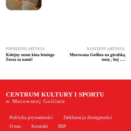
POPRZEDNI ARTYKUŁ
NASTĘPNY ARTYKUŁ
Kolejny sezon kina letniego
Murowana Goślina na góralską
Zorza za nami!
nutę , hej ….
CENTRUM KULTURY I SPORTU
w Murowanej Goślinie
Polityka prywatności
Deklaracja dostępności
O nas
Kontakt
BIP