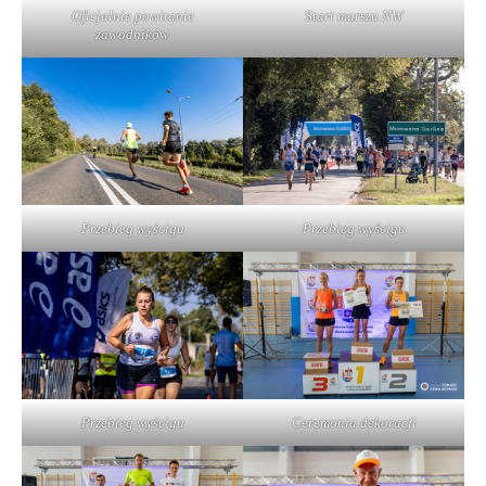
Oficjalnie powitanie
Start marszu NW
zawodników
Przebieg wyścigu
Przebieg wyścigu
Ceremonia dekoracji
Przebieg wyścigu