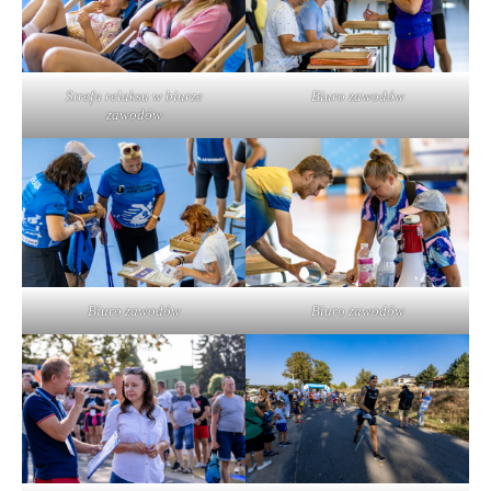
Strefa relaksu w biurze
Biuro zawodów
zawodów
Biuro zawodów
Biuro zawodów