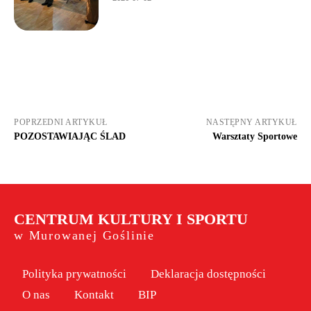
POPRZEDNI ARTYKUŁ
NASTĘPNY ARTYKUŁ
POZOSTAWIAJĄC ŚLAD
Warsztaty Sportowe
CENTRUM KULTURY I SPORTU
w Murowanej Goślinie
Polityka prywatności
Deklaracja dostępności
O nas
Kontakt
BIP