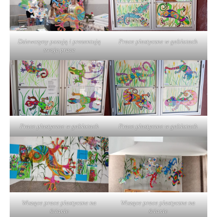
Dziewczyny pozują i prezentują
Prace plastyczne w gablotach
swoje prace
Prace plastyczne w gablotach
Prace plastyczne w gablotach
Wiszące prace plastyczne na
Wiszące prace plastyczne na
ścianie
ścianie