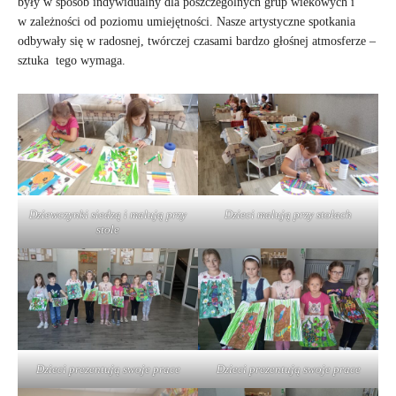
były w sposób indywidualny dla poszczególnych grup wiekowych i
w zależności od poziomu umiejętności. Nasze artystyczne spotkania
odbywały się w radosnej, twórczej czasami bardzo głośnej atmosferze –
sztuka tego wymaga.
Dziewczynki siedzą i malują przy
Dzieci malują przy stołach
stole
Dzieci prezentują swoje prace
Dzieci prezentują swoje prace