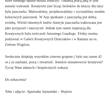
które niedługo będzie można zobaczyć. Ostatnią pracą jaką w tym
sezonie wykonali Kreatywni (nie licząc breloków do kluczy dla taty)
była jaszczurka. Malowaliśmy, projektowaliśmy i wycinaliśmy modele
kolorowych jaszczurek. W Azji spotkanie z jaszczurką jest dobrą
wróżbą. Wśród rdzennych ludów Ameryk jaszczurka traktowana jest
jako przyjaciel i nauczyciel. Jednak tym razem inspiracją dla
Kreatywnych była twórczość Antoniego Gaudiego. Efekty można
podziwiać w Galerii Kreatywnych Dzieciaków i w Ratuszu na os.
Zielone Wzgórza.
Serdecznie dziękuję wszystkim czterem grupom ( było nas razem 42
os.) za zaufanie, pracę i otwartość. Jesteście niesamowicie kreatywni!
Życzę Wam udanych i bezpiecznych wakacji.
Do zobaczenia!
Tekst i zdjęcia: Agnieszka Szymańska – Wojtera