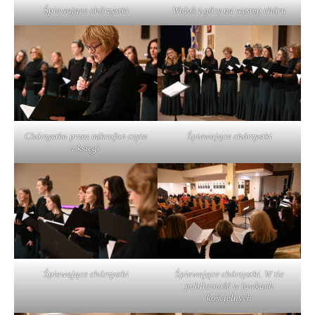
Śpiewające chórzystki
Widok z góry na występ chóru
Chórzystka przez mikrofon czyta
Śpiewające chórzystki
z księgi
Śpiewające chórzystki
Śpiewające chórzystki. W tle
publiczność w ławkach
kościelnych