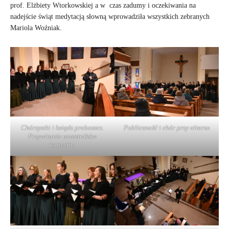
prof. Elżbiety Wtorkowskiej a w czas zadumy i oczekiwania na
nadejście świąt medytacją słowną wprowadziła wszystkich zebranych
Mariola Woźniak.
Chórzystki i ksiądz proboszcz.
Publiczność i chór przy ołtarzu
Przywitanie uczestników
koncertu