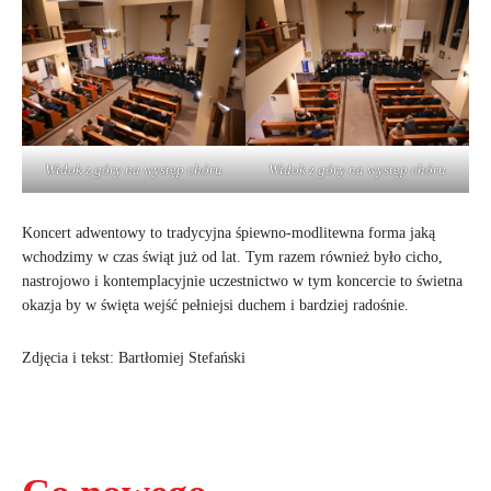
Widok z góry na występ chóru
Widok z góry na występ chóru
Koncert adwentowy to tradycyjna śpiewno-modlitewna forma jaką
wchodzimy w czas świąt już od lat. Tym razem również było cicho,
nastrojowo i kontemplacyjnie uczestnictwo w tym koncercie to świetna
okazja by w święta wejść pełniejsi duchem i bardziej radośnie.
Zdjęcia i tekst: Bartłomiej Stefański