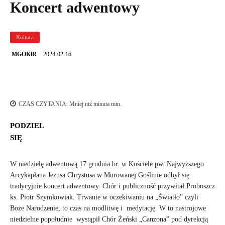
Koncert adwentowy
Kultura
2024-02-16
MGOKiR
CZAS CZYTANIA:
Mniej niź minuta
min.
PODZIEL
SIĘ
W niedzielę adwentową 17 grudnia br. w Kościele pw. Najwyższego
Arcykapłana Jezusa Chrystusa w Murowanej Goślinie odbył się
tradycyjnie koncert adwentowy. Chór i publiczność przywitał Proboszcz
ks. Piotr Szymkowiak. Trwanie w oczekiwaniu na „Światło” czyli
Boże Narodzenie, to czas na modlitwę i medytację. W to nastrojowe
niedzielne popołudnie wystąpił Chór Żeński „Canzona” pod dyrekcją