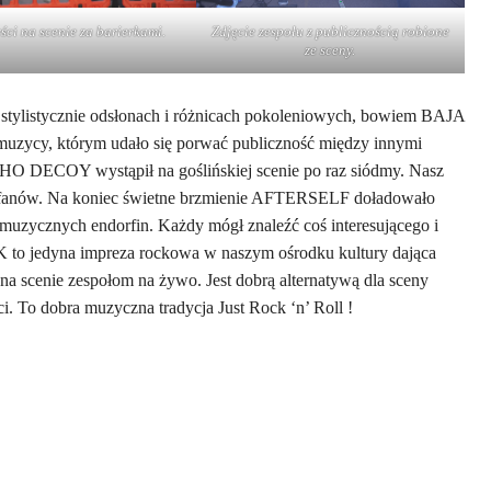
ści na scenie za barierkami.
Zdjęcie zespołu z publicznością robione
ze sceny.
stylistycznie odsłonach i różnicach pokoleniowych, bowiem BAJA
i muzycy, którym udało się porwać publiczność między innymi
 DECOY wystąpił na goślińskiej scenie po raz siódmy. Nasz
fanów. Na koniec świetne brzmienie AFTERSELF doładowało
uzycznych endorfin. Każdy mógł znaleźć coś interesującego i
 to jedyna impreza rockowa w naszym ośrodku kultury dająca
a scenie zespołom na żywo. Jest dobrą alternatywą dla sceny
i. To dobra muzyczna tradycja Just Rock ‘n’ Roll !