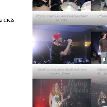
Zdjęcie zespołu z publicznością robione
Młodzi
 z CKiS
ze sceny.
Wokalista w czapce z daszkiem do tyłu
Zdjęci
trzyma mikrofon.
burmist