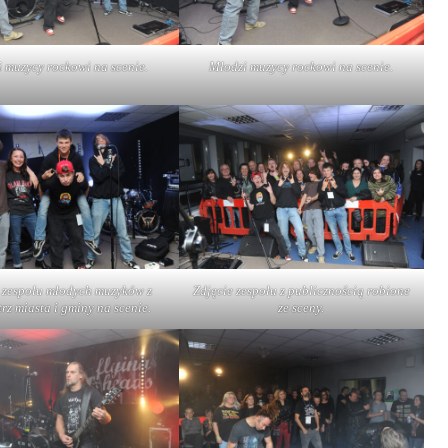
 muzycy rockowi na scenie.
Młodzi muzycy rockowi na scenie.
e zespołu młodych muzyków z
Zdjęcie zespołu z publicznością robione
rz miasta i gminy na scenie.
ze sceny.