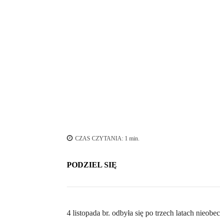
Zdjęcie zespołu z publicznością robione ze sceny.
CZAS CZYTANIA:
1
min.
PODZIEL SIĘ
4 listopada br. odbyła się po trzech latach n