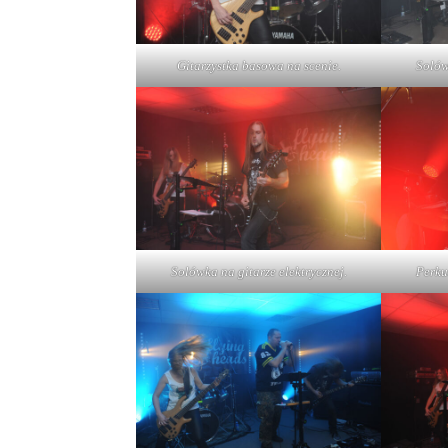
Gitarzystka basowa na scenie.
Solów
Solówka na gitarze elektrycznej.
Perku