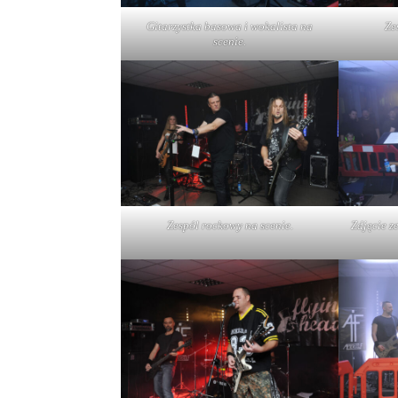
Gitarzystka basowa i wokalista na
Ze
scenie.
Zespól rockowy na scenie.
Zdjęcie z