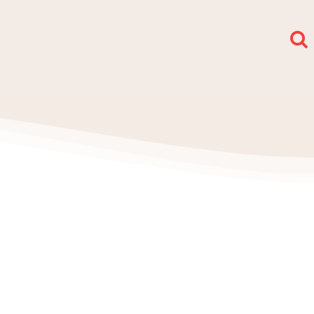
społy i sekcje
O nas
Kontakt