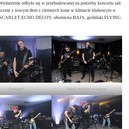
Wydarzenie odbyło się w przebudowanej na potrzeby koncertu sali
scenie z nowym tłem z ciemnych kotar w klimacie klubowym w
ński SCARLET ECHO DECOY, obornicka BAJA, gośliński FLYING
Gitarzyści.
Zespół rockowy na scenie.