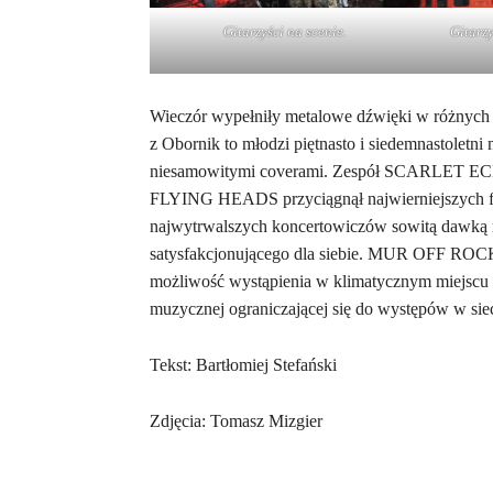
Gitarzyści na scenie.
Gitarzy
Wieczór wypełniły metalowe dźwięki w różnych 
z Obornik to młodzi piętnasto i siedemnastoletn
niesamowitymi coverami. Zespół SCARLET ECHO
FLYING HEADS przyciągnął najwierniejszych 
najwytrwalszych koncertowiczów sowitą dawką m
satysfakcjonującego dla siebie. MUR OFF ROCK
możliwość wystąpienia w klimatycznym miejscu n
muzycznej ograniczającej się do występów w siec
Tekst: Bartłomiej Stefański
Zdjęcia: Tomasz Mizgier