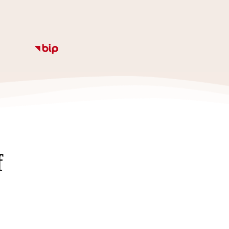
Informacje
Kalendarz
Rozkład zajęc
Ze
f