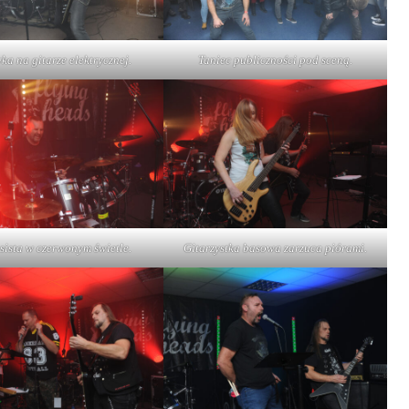
ka na gitarze elektrycznej.
Taniec publiczności pod sceną.
sista w czerwonym świetle.
Gitarzystka basowa zarzuca piórami.