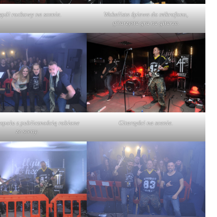
spół rockowy na scenie.
Wokalista śpiewa do mikrofonu,
gitarzysta gra na gitarze.
espołu z publicznością robione
Gitarzyści na scenie.
ze sceny.