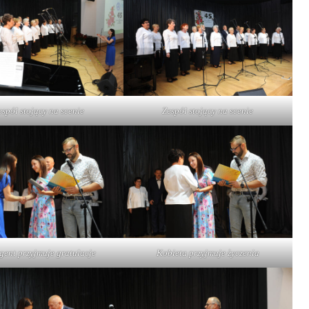
espół stojący na scenie
Zespół stojący na scenie
gent przyjmuje gratulacje
Kobieta przyjmuje życzenia