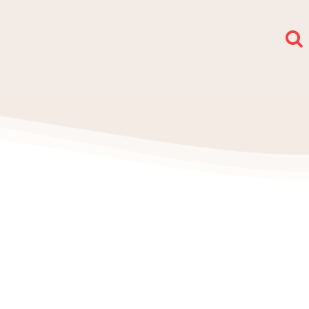
społy i sekcje
O nas
Kontakt