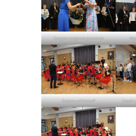
Dyrygent przyjmuje gratulacje
Męż
Stojąca publiczność
Zespół z