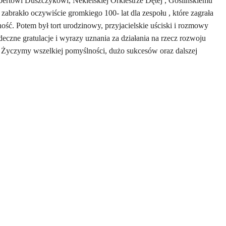
ertowi Duszczykowi, Nekielskiej Orkiestrze Dętej , Goślińskiemu
zabrakło oczywiście gromkiego 100- lat dla zespołu , które zagrała
ość. Potem był tort urodzinowy, przyjacielskie uściski i rozmowy
czne gratulacje i wyrazy uznania za działania na rzecz rozwoju
Życzymy wszelkiej pomyślności, dużo sukcesów oraz dalszej