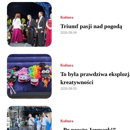
Kultura
Triumf pasji nad pogodą
2026-08-04
Kultura
To była prawdziwa eksplozj
kreatywności
2026-08-03
Kultura
„Po prostu Jarmark!”