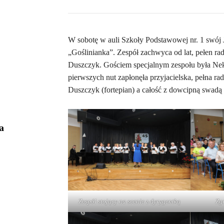
W sobotę w auli Szkoły Podstawowej nr. 1 swój 
„Goślinianka”. Zespół zachwyca od lat, pełen rado
Duszczyk. Gościem specjalnym zespołu była Neki
pierwszych nut zapłonęła przyjacielska, pełna r
Duszczyk (fortepian) a całość z dowcipną swad
a
Zespół stojący na scenie z dyrygentką
Zg