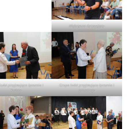
Mężczyzna dyrygujący
udzi przyjmująca życzenia i
Grupa ludzi przyjmująca życzenia i
kwiaty
gratulacje