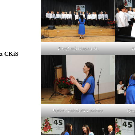
Zespół stojący na scenie
Z
 z CKiS
Kobieta w niebieskiej sukience
Dyry