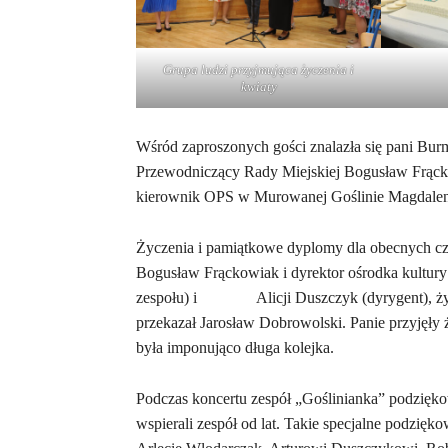
Grupa ludzi przyjmująca życzenia i
kwiaty
Wśród zaproszonych gości znalazła się pani Bu
Przewodniczący Rady Miejskiej Bogusław Frąck
kierownik OPS w Murowanej Goślinie Magdalen
Życzenia i pamiątkowe dyplomy dla obecnych cz
Bogusław Frąckowiak i dyrektor ośrodka kultury 
zespołu) i Alicji Duszczyk (dyrygent), życz
przekazał Jarosław Dobrowolski. Panie przyjęły ży
była imponująco długa kolejka.
Podczas koncertu zespół „Goślinianka” podzięko
wspierali zespół od lat. Takie specjalne podzięk