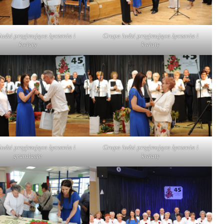
udzi przyjmująca życzenia i
Grupa ludzi przyjmująca życzenia i
kwiaty
kwiaty
udzi przyjmująca życzenia i
Grupa ludzi przyjmująca życzenia i
gratulacje
kwiaty