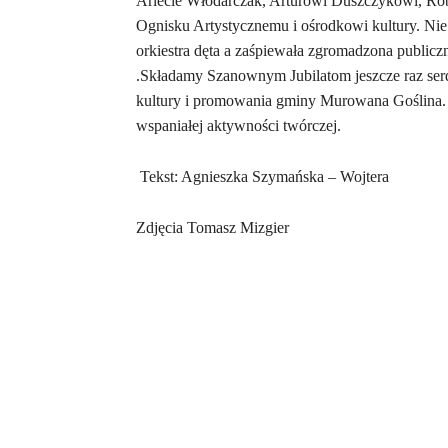
Arlecie Włodarczak, Arturowi Duszczykowi, Rob
Ognisku Artystycznemu i ośrodkowi kultury. Nie 
orkiestra dęta a zaśpiewała zgromadzona publiczn
.Składamy Szanownym Jubilatom jeszcze raz serde
kultury i promowania gminy Murowana Goślina. 
wspaniałej aktywności twórczej.
Tekst: Agnieszka Szymańska – Wojtera
Zdjęcia Tomasz Mizgier