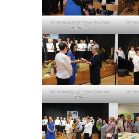
Grupa ludzi przyjmująca życzenia i
Grupa l
gratulacje
Grupa ludzi przyjmująca życzenia i
Grupa l
kwiaty