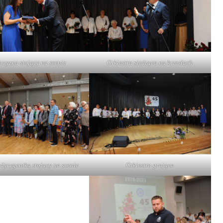
czyzna stojący na scenie
Orkiestra siedząca na krzesłach
 dyrygentką stojący na scenie
Orkiestra grająca