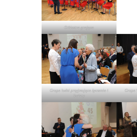
Orkiestra grająca
Grupa ludzi przyjmująca życzenia i
Grupa l
kwiaty