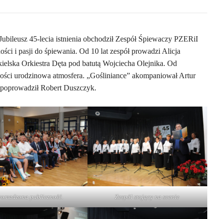
Jubileusz 45-lecia istnienia obchodził Zespół Śpiewaczy PZERiI
ści i pasji do śpiewania. Od 10 lat zespół prowadzi Alicja
elska Orkiestra Dęta pod batutą Wojciecha Olejnika. Od
adości urodzinowa atmosfera. „Gośliniance” akompaniował Artur
ą poprowadził Robert Duszczyk.
romadzona publiczność.
Zespół stojący na scenie