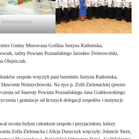
Kobiety kroją tort
rmistrz Gminy Murowana Goślina Justyna Radomska,
owiak, radny Powiatu Poznańskiego Jarosław Dobrowolski,
a Olejniczak.
łonków zespołu wręczyli pani burmistrz Justyna Radomska,
Sławomir Heinrychowski. Na ręce p. Zofii Zielonackiej (prezes
enia od Starosty Powiatu Poznańskiego Jana Grabkowskiego
czenia i gratulacje od licznych delegacji zespołów i instytucji-
wał swoim byłym członkom zespołu i przyjaciołom, którzy
owania Zofia Zielonacka i Alicja Duszczyk wręczyły: Jolancie Stern,