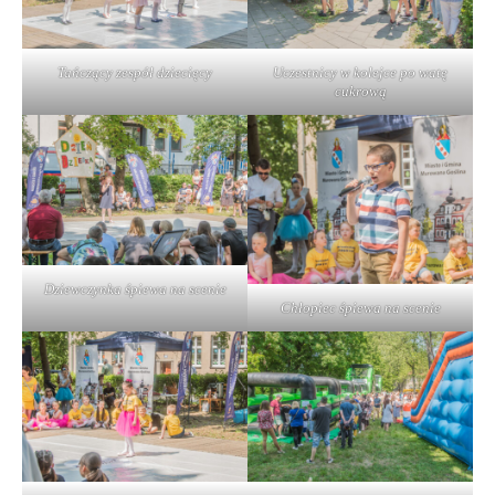
Tańczący zespół dziecięcy
Uczestnicy w kolejce po watę
cukrową
Dziewczynka śpiewa na scenie
Chłopiec śpiewa na scenie