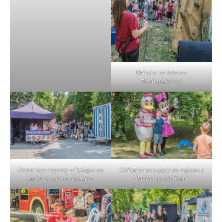
Dziecko na ściance
wspinaczkowej
Uczestnicy imprezy w kolejce do
Chłopiec pozujący do zdjęcia z
stoisk gastronomicznych
dużymi maskotkami