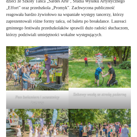
dzieci ze Szkoły Tańca „Sardes Arte”, Studia Wysiłku Artystycznego
„Effort” oraz przedszkola „Promyk”. Zachwycona publiczność
reagowała bardzo żywiołowo na wspaniałe występy tancerzy, którzy
zaprezentowali różne formy tańca, od baletu po breakdance. Laureaci
gminnego festiwalu przedszkolaków sprawili dużo radości słuchaczom,
którzy podziwiali umiejętności wokalne występujących.
Zabawy wodą ze strażą pożarną
Pan baloniarz i uczestnicy
imprezy