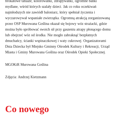
brokatowe tatuaże, kolorowanki, zdrapywanki, ogromne bańki
mydlane, wśród których szalały dzieci. Jak co roku oczekiwań
najmłodszych nie zawiódł baloniarz, który spełniał życzenia i
wyczarowywał wspaniałe zwierzątka. Ogromną atrakcją zorganizowaną
przez OSP Murowana Goślina okazał się bojowy wóz strażacki, gdzie
można było spróbować swoich sił przy gaszeniu atrapy płonącego domu
lub obejrzeć wóz od środka. Nie mogło zabraknąć bezpłatnych
dmuchańcy, ścianki wspinaczkowej i waty cukrowej. Organizatorami
Dnia Dziecka był Miejsko Gminny Ośrodek Kultury i Rekreacji, Urząd
Miasta i Gminy Murowana Goślina oraz Ośrodek Opieki Społecznej.
MGOKiR Murowana Goślina
Zdjęcia: Andrzej Kietzmann
Co nowego