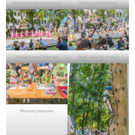
Dziewczynka śpiewa na scenie
Dzieci na dmuchańcach
Tańczący zespół dziecięcy
Zespół taneczny na scenie
Warsztaty plastyczne