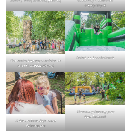
Zabawy wodą ze strażą pożarną
Uczestnicy warsztatów
artystycznych
Dzieci na dmuchańcach
Uczestnicy imprezy w kolejce do
ścianki wspinaczkowej
Uczestnicy imprezy przy
dmuchańcach
Animatorka maluje twarz
dziewczynce