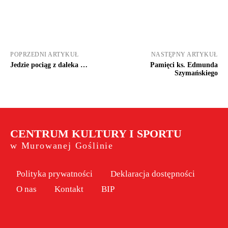
POPRZEDNI ARTYKUŁ
NASTĘPNY ARTYKUŁ
Jedzie pociąg z daleka …
Pamięci ks. Edmunda
Szymańskiego
CENTRUM KULTURY I SPORTU
w Murowanej Goślinie
Polityka prywatności
Deklaracja dostępności
O nas
Kontakt
BIP