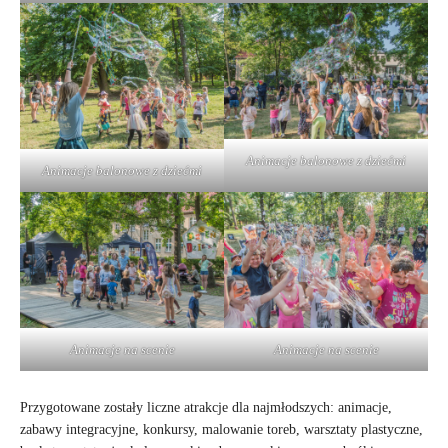
Animacje balonowe z dziećmi
Animacje balonowe z dziećmi
Animacje na scenie
Animacje na scenie
Przygotowane zostały liczne atrakcje dla najmłodszych: animacje,
zabawy integracyjne, konkursy, malowanie toreb, warsztaty plastyczne,