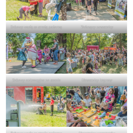
Zabawy wodą ze strażą pożarną
Tańczący uczestnicy
Zabawy animacyjne na scenie
Uczestnicy imprezy