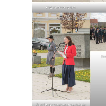
Grająca orkiestra dęta.
Ucz
Pani Burmistrz podczas przemówienia.