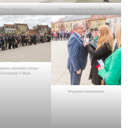
Poczty sztandarowe.
Trzech trębaczy orkiestry dętej OSP.
estnicy obchodów święta
Konstytucji 3 Maja.
Wręczenie odznaczenia.