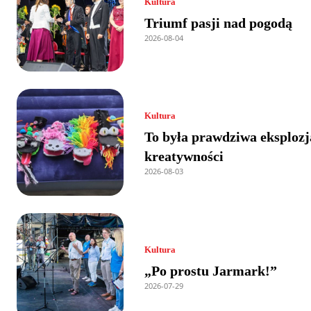
Kultura
Triumf pasji nad pogodą
2026-08-04
Kultura
To była prawdziwa eksplozj
kreatywności
2026-08-03
Kultura
„Po prostu Jarmark!”
2026-07-29