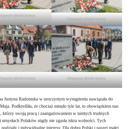
legacja składa kwiaty.
Delegacja składa kwiaty.
legacja składa kwiaty.
Delegacja składa kwiaty.
na Justyna Radomska w uroczystym wystąpieniu nawiązała do
aja. Podkreśliła, że chociaż minęło tyle lat, to obowiązkiem nas
ch, którzy swoją pracą i zaangażowaniem w tamtych trudnych
i umysłach Polaków nigdy nie zgasła iskra wolności. Tych
odziały i indywidualne interesy. Dla dobra Polski i naszej małej