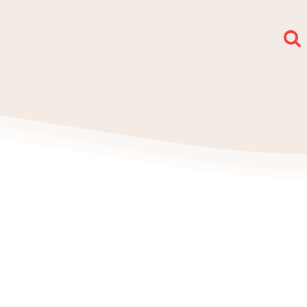
społy i sekcje
O nas
Kontakt