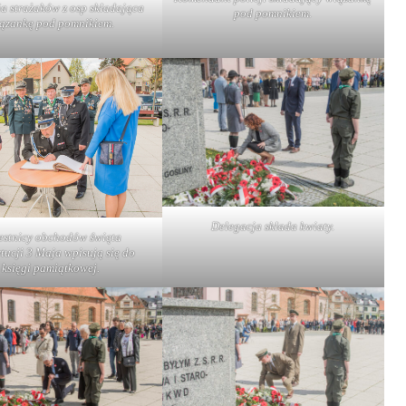
a strażaków z osp składająca
pod pomnikiem.
ązankę pod pomnikiem.
Delegacja składa kwiaty.
estnicy obchodów święta
tucji 3 Maja wpisują się do
księgi pamiątkowej.