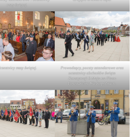
mszy świętej.
czestnicy mszy świętej.
Prowadzący, poczty sztandarowe oraz
uczestnicy obchodów święta
Konstytucji 3 Maja na Placu
Powstańców Wielkopolskich.