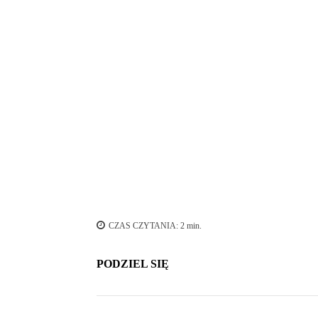
Uczestnicy obchodów święta Konstytucji 3 Maja wpisują się do księ
CZAS CZYTANIA:
2
min.
PODZIEL SIĘ