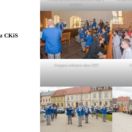
kościele.
 z CKiS
Grająca orkiestra dęta OSP.
U