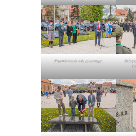
Przemówienie odznaczonego.
Delega
k