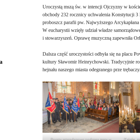
Uroczystą mszą św. w intencji Ojczyzny w kości
obchody 232 rocznicy uchwalenia Konstytucji 3 
proboszcz parafii pw. Najwyższego Arcykapłana
W eucharystii wzięły udział władze samorządowe, 
i stowarzyszeń. Oprawę muzyczną zapewniła Ork
Dalsza część uroczystości odbyła się na placu 
a
kultury Sławomir Heinrychowski. Tradycyjnie r
hejnału naszego miasta odegranego prze trębaczy
Poczty sztandarowe podczas mszy w
Księża, p