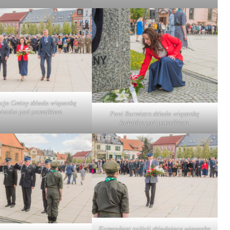
cja Gminy składa wiązankę
wiatów pod pomnikiem.
Pani Burmistrz składa wiązankę
kwiatów pod pomnikiem.
Komendant policji składający wiązankę