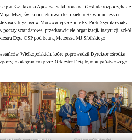
ele pw. św. Jakuba Apostoła w Murowanej Goślinie rozpoczęły się
Maja. Mszę św. koncelebrowali ks. dziekan Sławomir Jessa i
 Jezusa Chrystusa w Murowanej Goślinie ks. Piotr Szymkowiak.
poczty sztandarowe, przedstawiciele organizacji, instytucji, szkół
iestra Dęta OSP pod batutą Mateusza MJ Sibilskiego.
Powstańców Wielkopolskich, które poprowadził Dyrektor ośrodka
ozpoczęto odegraniem przez Orkiestrę Dętą hymnu państwowego i
.
oczty sztandarowe i uczestnicy
Grająca orkiestra dęta.