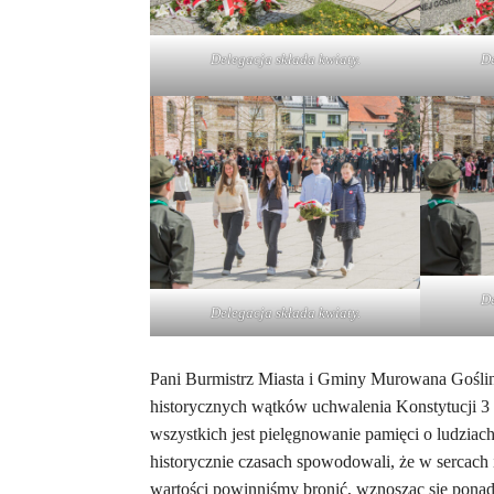
Delegacja składa kwiaty.
De
De
Delegacja składa kwiaty.
Pani Burmistrz Miasta i Gminy Murowana Gośli
historycznych wątków uchwalenia Konstytucji 3 M
wszystkich jest pielęgnowanie pamięci o ludzia
historycznie czasach spowodowali, że w sercach 
wartości powinniśmy bronić, wznosząc się ponad p