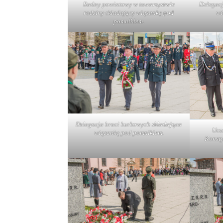
Radny powiatowy w towarzystwie
Delegacj
rodziny składający wiązankę pod
wi
pomnikiem.
Delegacja braci kurkowych składająca
Ucz
wiązankę pod pomnikiem.
Konsty