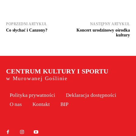
POPRZEDNI ARTYKUŁ
NASTĘPNY ARTYKUŁ
Co słychać i Canzony?
Koncert urodzinowy ośrodka
kultury
CENTRUM KULTURY I SPORTU
w Murowanej Goślinie
Polityka prywatności
Deklaracja dostępności
O nas
Kontakt
BIP