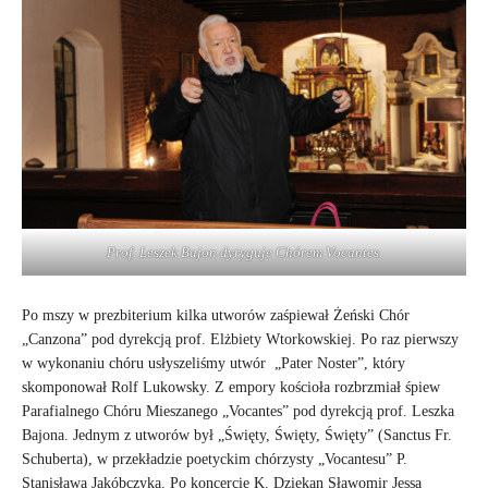
Prof. Leszek Bajon dyryguje Chórem Vocantes.
Po mszy w prezbiterium kilka utworów zaśpiewał Żeński Chór
„Canzona” pod dyrekcją prof. Elżbiety Wtorkowskiej. Po raz pierwszy
w wykonaniu chóru usłyszeliśmy utwór „Pater Noster”, który
skomponował Rolf Lukowsky. Z empory kościoła rozbrzmiał śpiew
Parafialnego Chóru Mieszanego „Vocantes” pod dyrekcją prof. Leszka
Bajona. Jednym z utworów był „Święty, Święty, Święty” (Sanctus Fr.
Schuberta), w przekładzie poetyckim chórzysty „Vocantesu” P.
Stanisława Jakóbczyka. Po koncercie K. Dziekan Sławomir Jessa