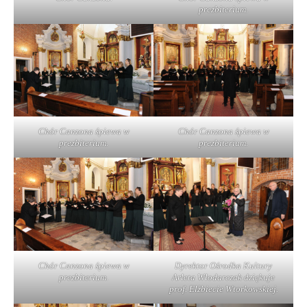
prezbiterium.
Chór Canzona śpiewa w
Chór Canzona śpiewa w
prezbiterium.
prezbiterium.
Chór Canzona śpiewa w
Dyrektor Ośrodka Kultury
prezbiterium.
Arleta Włodarczak dziękuje
prof. Elżbiecie Wtorkowskiej.