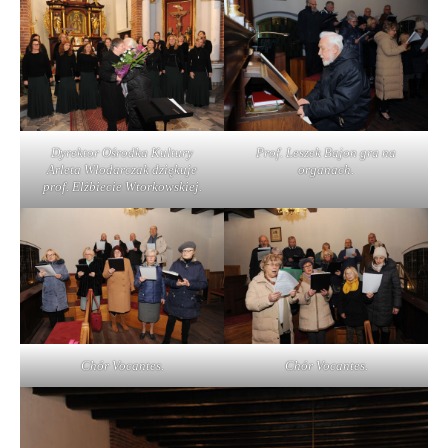
Dyrektor Ośrodka Kultury
Prof. Leszek Bajon gra na
Arleta Włodarczak dziękuje
organach.
prof. Elżbiecie Wtorkowskiej.
Chór Vocantes.
Chór Vocantes.