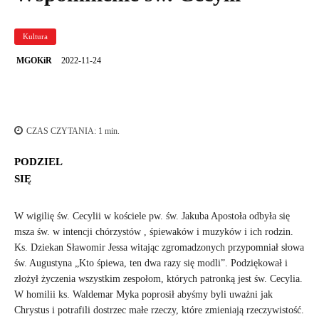
Kultura
2022-11-24
MGOKiR
CZAS CZYTANIA:
1
min.
PODZIEL
SIĘ
W wigilię św. Cecylii w kościele pw. św. Jakuba Apostoła odbyła się
msza św. w intencji chórzystów , śpiewaków i muzyków i ich rodzin.
Ks. Dziekan Sławomir Jessa witając zgromadzonych przypomniał słowa
św. Augustyna „Kto śpiewa, ten dwa razy się modli”. Podziękował i
złożył życzenia wszystkim zespołom, których patronką jest św. Cecylia.
W homilii ks. Waldemar Myka poprosił abyśmy byli uważni jak
Chrystus i potrafili dostrzec małe rzeczy, które zmieniają rzeczywistość.