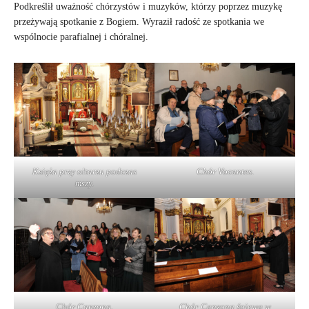
Podkreślił uważność chórzystów i muzyków, którzy poprzez muzykę
przeżywają spotkanie z Bogiem. Wyraził radość ze spotkania we
wspólnocie parafialnej i chóralnej.
Księża przy ołtarzu podczas
Chór Vocantes.
mszy.
Chór Canzona.
Chór Canzona śpiewa w