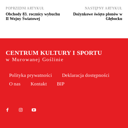
POPRZEDNI ARTYKUŁ
NASTĘPNY ARTYKUŁ
Obchody 83. rocznicy wybuchu
Dożynkowe święto plonów w
II Wojny Światowej
Głębocku
CENTRUM KULTURY I SPORTU
w Murowanej Goślinie
Polityka prywatności
Deklaracja dostępności
O nas
Kontakt
BIP