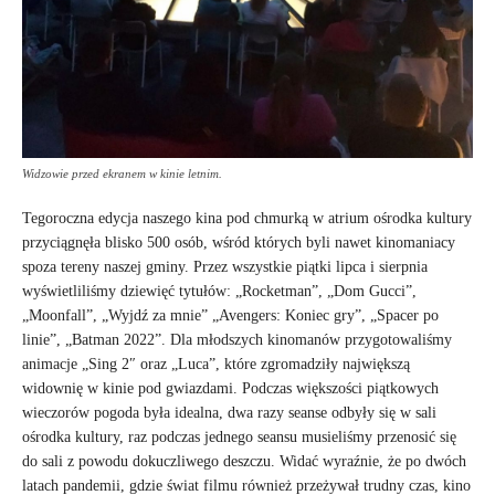
Widzowie przed ekranem w kinie letnim.
Tegoroczna edycja naszego kina pod chmurką w atrium ośrodka kultury
przyciągnęła blisko 500 osób, wśród których byli nawet kinomaniacy
spoza tereny naszej gminy. Przez wszystkie piątki lipca i sierpnia
wyświetliliśmy dziewięć tytułów: „Rocketman”, „Dom Gucci”,
„Moonfall”, „Wyjdź za mnie” „Avengers: Koniec gry”, „Spacer po
linie”, „Batman 2022”. Dla młodszych kinomanów przygotowaliśmy
animacje „Sing 2″ oraz „Luca”, które zgromadziły największą
widownię w kinie pod gwiazdami. Podczas większości piątkowych
wieczorów pogoda była idealna, dwa razy seanse odbyły się w sali
ośrodka kultury, raz podczas jednego seansu musieliśmy przenosić się
do sali z powodu dokuczliwego deszczu. Widać wyraźnie, że po dwóch
latach pandemii, gdzie świat filmu również przeżywał trudny czas, kino