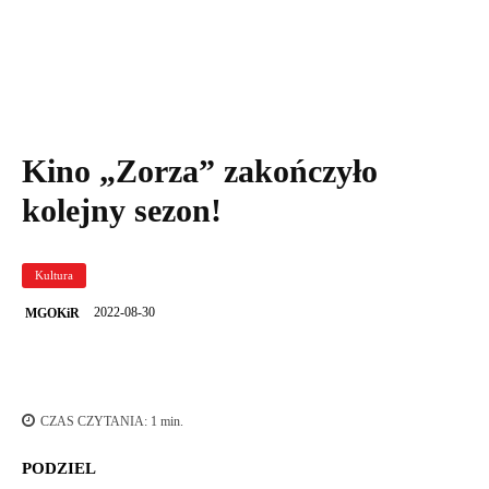
Widzowie przed ekranem w kinie letnim.
Kino „Zorza” zakończyło
kolejny sezon!
Kultura
2022-08-30
MGOKiR
CZAS CZYTANIA:
1
min.
PODZIEL