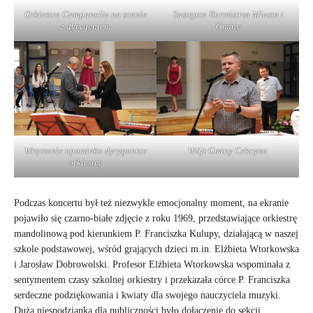
Orkiestra Campanella na scenie
Zastępca Burmistrza Miasta i
z dyrygentem
Gminy
Wręczenie upominku dyrygentce
Wójt Gminy Cekcyna
orkiestry
Podczas koncertu był też niezwykle emocjonalny moment, na ekranie
pojawiło się czarno-białe zdjęcie z roku 1969, przedstawiające orkiestrę
mandolinową pod kierunkiem P. Franciszka Kulupy, działającą w naszej
szkole podstawowej, wśród grających dzieci m.in. Elżbieta Wtorkowska
i Jarosław Dobrowolski. Profesor Elżbieta Wtorkowska wspominała z
sentymentem czasy szkolnej orkiestry i przekazała córce P. Franciszka
serdeczne podziękowania i kwiaty dla swojego nauczyciela muzyki.
Dużą niespodzianką dla publiczności było dołączenie do sekcji