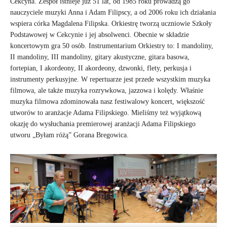
Cekcyna. Zespół istnieje już 51 lat, od 1985 roku prowadzą go
nauczyciele muzyki Anna i Adam Filipscy, a od 2006 roku ich działania
wspiera córka Magdalena Filipska. Orkiestrę tworzą uczniowie Szkoły
Podstawowej w Cekcynie i jej absolwenci. Obecnie w składzie
koncertowym gra 50 osób. Instrumentarium Orkiestry to: I mandoliny,
II mandoliny, III mandoliny, gitary akustyczne, gitara basowa,
fortepian, I akordeony, II akordeony, dzwonki, flety, perkusja i
instrumenty perkusyjne. W repertuarze jest przede wszystkim muzyka
filmowa, ale także muzyka rozrywkowa, jazzowa i kolędy. Właśnie
muzyka filmowa zdominowała nasz festiwalowy koncert, większość
utworów to aranżacje Adama Filipskiego. Mieliśmy też wyjątkową
okazję do wysłuchania premierowej aranżacji Adama Filipskiego
utworu „Byłam różą” Gorana Bregowica.