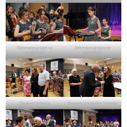
Dziewczyny grające na
Dziewczyna grająca na
mandolinach
cymbałkach
Dyrygenci orkiestry
Wręczanie upominków i kwiatów