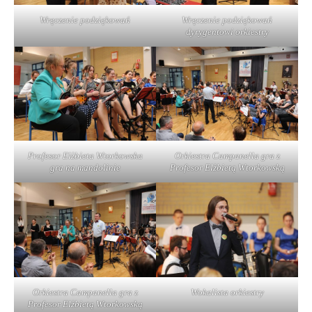
Wręczenie podziękowań
Wręczenie podziękowań
dyrygentowi orkiestry
Profesor Elżbieta Wtorkowska
Orkiestra Campanella gra z
gra na mandolinie
Profesor Elżbietą Wtorkowską
Orkiestra Campanella gra z
Wokalista orkiestry
Profesor Elżbietą Wtorkowską