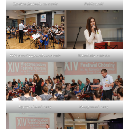
Publiczność
Dyrektor festiwalu na scenie
Orkiestra Campanella na scenie
Wokalistka orkiestry
Dyrygentka orkiestry
Dyrygent orkiestry