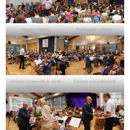
Dyrygent orkiestry
Publiczność i orkiestra
Orkiestra Campanella na scenie
Orkiestra oraz publiczność
z dyrygentem