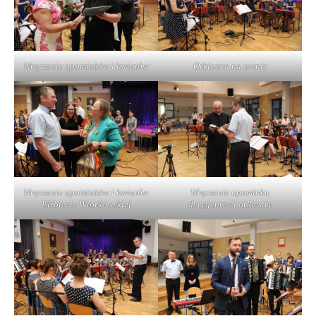
Wręczanie upominków i kwiatów
Orkiestra na scenie
Wręczanie upominków i kwiatów
Wręczenie upominku
Elżbiecie Wtorkowskiej
dyrygentowi orkiestry