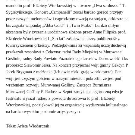
mandolin prof. Elżbiety Wtorkowskiej w utworze „Dwa serduszka” T.
Sygietyńskiego. Koncert „Campanelli” został bardzo gorąco przyjęty
przez naszych melomanów i nagrodzony owacją na stojąco, orkiestra na
bis zagrała wiązankę „Abba Gold” i „Twin Peaks”. Bardzo miłym
akcentem były życzenia urodzinowe złożone przez Annę Filipską prof.
Elżbiecie Wtorkowskiej i „Sto lat” zaśpiewane przez publiczność z
towarzyszeniem orkiestry. Podziękowania za wspaniałą ucztę duchową
przekazali zespołowi z Cekcyna: radni Rady Miejskiej w Murowanej
Goślinie, radny Rady Powiatu Poznańskiego Jarosław Dobrowolski i ks.
proboszcz Sławomir Jessa. Na koncert przyjechał wójt gminy Cekcyn P.
Jacek Brygman z małżonką (ich dwie córki grają w orkiestrze). Pan
wójt jest częstym gościem w naszym mieście i pokreślił, że jest pod
wrażeniem rozwoju Murowanej Gośliny. Zastępca Burmistrza
Murowanej Gośliny P. Radosław Szpot zamykając tegoroczną edycję
festiwalu wyraził radość z powrotu do zdrowia P. prof. Elżbiety
Wtorkowskiej, podziękował jej za organizację wydarzenia kulturalnego
na bardzo wysokim poziomie artystycznym.
Tekst: Arleta Włodarczak