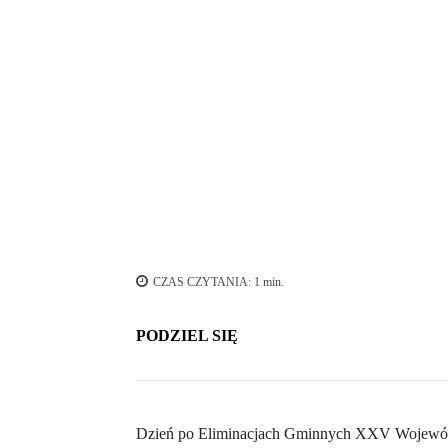
Jury wręcza nagrodę i dyplom uczestnice konkursu
CZAS CZYTANIA:
1
min.
PODZIEL SIĘ
Dzień po Eliminacjach Gminnych XXV Wojewód