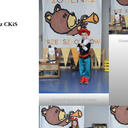
 z CKiS
Uczes
Uczestnik konkursu na scenie