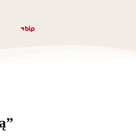
Informacje
Kalendarz
Rozkład zajęc
Ze
ką”