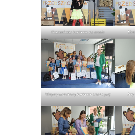
Uczestniczka konkursu na scenie
Ucze
Wszyscy uczestnicy konkursu wraz z jury
Jury