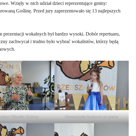
towe. Wzięły w nich udział dzieci reprezentujące gminy:
owaną Goślinę. Przed jury zaprezentowało się 13 najlepszych
om prezentacji wokalnych był bardzo wysoki. Dobór repertuaru,
zny zachwycał i trudno było wybrać wokalistów, którzy będą
onowych.
rektor Ośrodka Kultury
Uczestniczka konkursu na scenie