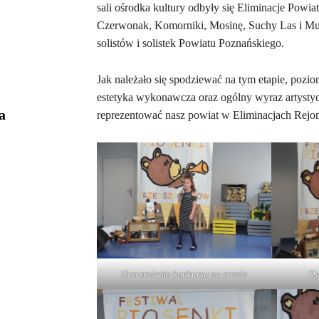
sali ośrodka kultury odbyły się Eliminacje Powia
Czerwonak, Komorniki, Mosinę, Suchy Las i Mur
solistów i solistek Powiatu Poznańskiego.
Jak należało się spodziewać na tym etapie, pozi
estetyka wykonawcza oraz ogólny wyraz artystyc
a
reprezentować nasz powiat w Eliminacjach Rej
Uczestniczka konkursu na scenie
Dy