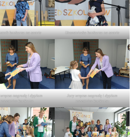
stnik konkursu na scenie
Uczestniczka konkursu na scenie
Jury wręcza nagrodę i dyplom
 wręcza nagrodę i dyplom
uczestnice konkursu
uczestnice konkursu