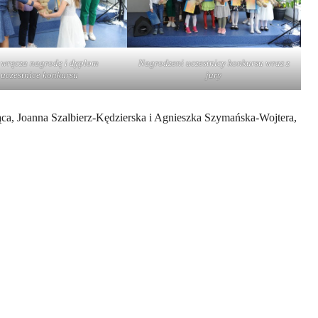
 wręcza nagrodę i dyplom
Nagrodzeni uczestnicy konkursu wraz z
uczestnice konkursu
jury
ąca, Joanna Szalbierz-Kędzierska i Agnieszka Szymańska-Wojtera,