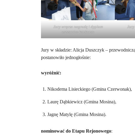
Jury wręcza nagrodę i dyplom
Jury
uczestnice konkursu
Jury w składzie: Alicja Duszczyk – przewodnicz
postanowiło jednogłośnie:
wyróżnić:
Nikodema Lisieckiego (Gmina Czerwonak),
Laurę Dąbkiewicz (Gmina Mosina),
Jagnę Matylę (Gmina Mosina).
nominować do Etapu Rejonowego
: