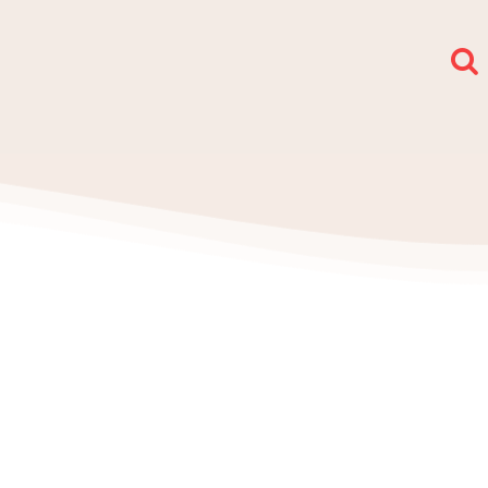
społy i sekcje
O nas
Kontakt