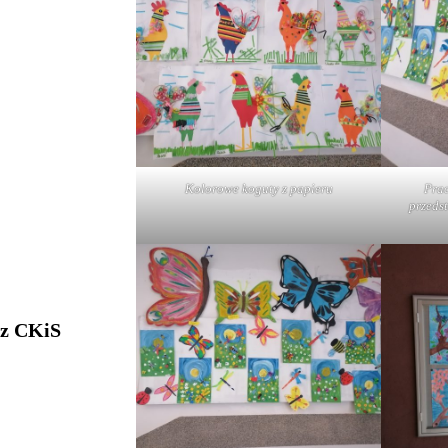
Kolorowe koguty z papieru
Prac
przeds
 z CKiS