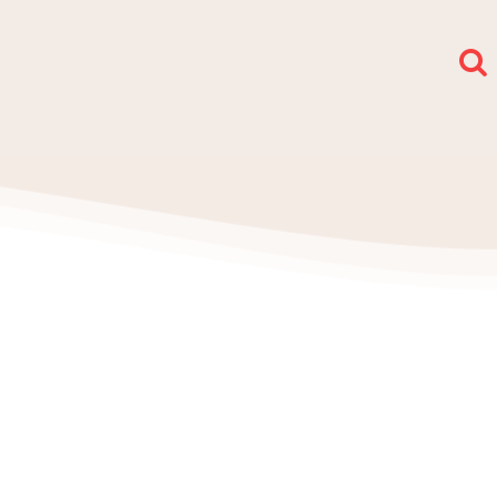
społy i sekcje
O nas
Kontakt