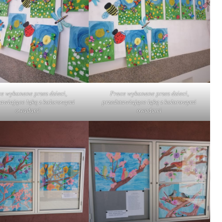
e wykonane przez dzieci,
Prace wykonane przez dzieci,
tawiające łąkę z kolorowymi
przedstawiające łąkę z kolorowymi
owadami
owadami