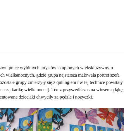
ństwu prace wybitnych artystów skupionych w ekskluzywnym
 wielkanocnych, gdzie grupa najstarsza malowała portret szefa
ostałe grupy zmierzyły się z qullingiem i w tej technice powstały
aszą kartkę wielkanocną). Teraz przyszedł czas na wiosenną łąkę,
ntowane dzieciaki chwyciły za pędzle i nożyczki.