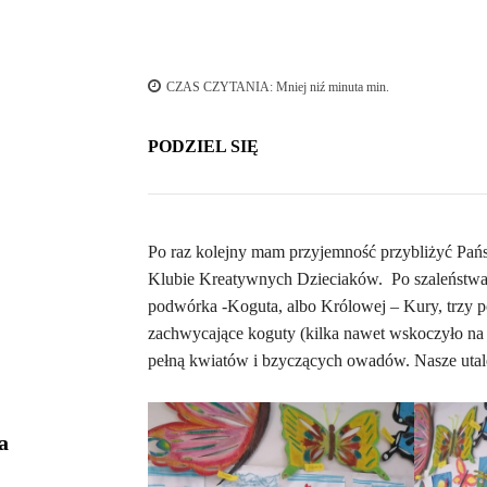
CZAS CZYTANIA:
Mniej niź minuta
min.
PODZIEL SIĘ
Po raz kolejny mam przyjemność przybliżyć Pa
Klubie Kreatywnych Dzieciaków. Po szaleństwach
podwórka -Koguta, albo Królowej – Kury, trzy poz
zachwycające koguty (kilka nawet wskoczyło na n
pełną kwiatów i bzyczących owadów. Nasze utale
a