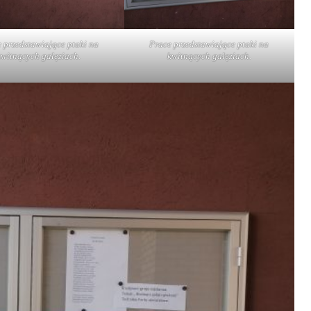
 przedstawiające ptaki na
Prace przedstawiające ptaki na
kwitnących gałęziach.
kwitnących gałęziach.