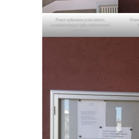
Prace wykonane przez dzieci,
Prace
przedstawiające łąkę z kolorowymi
owadami