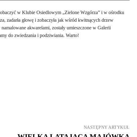
 zobaczyć w Klubie Osiedlowym „Zielone Wzgórza” i w ośrodku
rsza, zadarła głowę i zobaczyła jak wśród kwitnących drzew
ły namalowane akwarelami, zostały umieszczone w Galerii
my do zwiedzania i podziwiania. Warto!
NASTĘPNY ARTYKUŁ
WIELKA LATAJĄCA MAJÓWKA