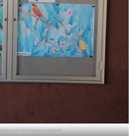
ające ptaki na kwitnących gałęziach.